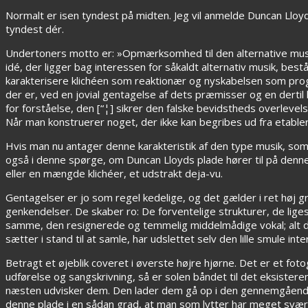
Normalt er isen tyndest på midten. Jeg vil anmelde Duncan Lloy
tyndest dér.
Undertoners motto er: »Opmærksomhed til den alternative musiksc
idé, der ligger bag interessen for såkaldt alternativ musik, best
karakterisere klichéen som reaktionær og nyskabelsen som prog
der er, ved en jovial gentagelse af dets præmisser og en derti
for forståelse, den [“¦] sikrer den falske bevidstheds overleve
Når man konstruerer noget, der ikke kan begribes ud fra etablered
Hvis man nu antager denne karakteristik af den type musik, so
også i denne spørge, om Duncan Lloyds plade hører til på denn
eller en mængde klichéer, et udstrakt deja-vu.
Gentagelser er jo som regel kedelige, og det gælder i ret høj 
genkendelser. De skaber ro: De forventelige strukturer, de lig
samme, den resignerede og temmelig middelmådige vokal; alt d
sætter i stand til at samle, har udslettet selv den lille smule
Betragt et øjeblik coveret i øverste højre hjørne. Det er et fot
udførelse og sangskrivning, så er solen båndet til det eksisteren
næsten udvisker dem. Den lader dem gå op i den gennemgående
denne plade i en sådan grad, at man som lytter har meget svært 