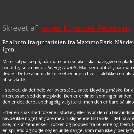
Skrevet af
Jesper Kirkebæk Pedersen
Et album fra guitaristen fra Maxïmo Park. Når den
igen.
Man skal passe på, når man som musiker skal navngive en plade.
mindste, selv navnet.
Seeing Double
. Man ser dobbelt, når man e
døbes. Dette albums lyttere efterlades i hvert fald ikke i en tils
af selvkritik.
I studiet, da det hele var overstået, satte Lloyd sig måske for a
interessant ved denne plade. Den er ordinær som ingen anden, og j
den er decideret ubehagelig at lytte til, men den er bare så ui
Efter en snak med folkene i studiet, eller hvor den nu blev inds
havde ikke noget at gøre med ruslignende tilstande – det havde no
ikke, mix af tendenser i rocken og poppen fra 60’erne og frem.
en spilletid og nogle nogenlunde sange, som man ikke gider lytt