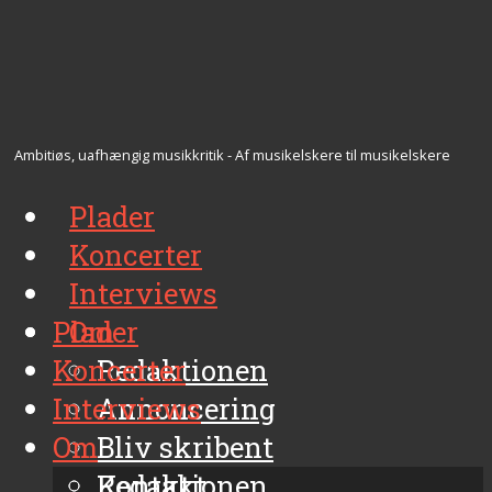
Ambitiøs, uafhængig musikkritik - Af musikelskere til musikelskere
Plader
Koncerter
Interviews
Plader
Om
Koncerter
Redaktionen
Interviews
Annoncering
Om
Bliv skribent
Kontakt
Redaktionen