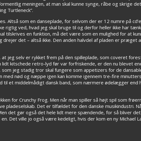
 formentlig meningen, at man skal kunne synge, råbe og skrige de
ng Turtleneck”.
. Altså som en danseplade, for selvom der er 12 numre på cd’en
 rigtig ved, hvad jeg skal bruge til og derfor heller ikke har tæ
al tilskrives en funktion, må det være som en mulighed for at ku
g drejer det – altså ikke. Den anden halvdel af pladen er præge
, at jeg selv er rykket frem på den spilleplade, som coveret foresti
 lidt kitschede retro-lyd før var forfriskende, er den nu blevet e
 som jeg stadig tror skal fungere som appetizers for de dansable
n med nød og næppe igen kan komme igennem tre-fire minutters 7
 end til et middelmådigt dansk band, som nærmere ødelægger end hy
ken for Crunchy Frog. Men når man spiller så højt spil som frøerne
ve pladeselskab. Det er tilfældet for den danske musikindustri. Når 
n det gør også det hele lidt mere spændende, for så bliver det v
 en. Det ville jo også være kedeligt, hvis der kom en ny Michael L