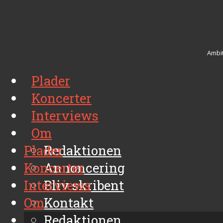
Ambit
Plader
Koncerter
Interviews
Om
Plader
Redaktionen
Koncerter
Annoncering
Interviews
Bliv skribent
Om
Kontakt
Arkiv
Redaktionen