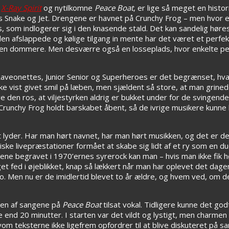
,
X-Ray Spirit
og nytilkomne
Peace Boat
, er lige så meget en hist
Snake og Jet. Drengene er havnet på Crunchy Frog – men hvor elle
ds, som indlogerer sig i den knasende stald. Det kan sandelig hør
 den afslappede og kølige tilgang in mente har det været et perf
n dommere. Men desværre også en losseplads, hvor enkelte perl
Raveonettes, Junior Senior og Superheroes er det begrænset, hv
e vist givet smil på læben, men sjældent så store, at man grinede
 den ros, at viljestyrken aldrig er bukket under for de svingende
runchy Frog holdt barskabet åbent, så de ivrige musikere kunne k
.
et lyder. Har man hørt navnet, har man hørt musikken, og det er 
e livepræstationer formået at skabe sig lidt af et ry som en duo 
rene begravet i 1970’ernes syrerock kan man – hvis man ikke fik
t fed i øjeblikket, knap så lækkert når man har oplevet det dagen
ro. Men nu er de imidlertid blevet to år ældre, og hvem ved, om de
len af sangene på
Peace Boat
tilsat vokal. Tidligere kunne det godt
 end 20 minutter. I starten var det vildt og lystigt, men charmen 
m teksterne ikke ligefrem opfordrer til at blive diskuteret på 