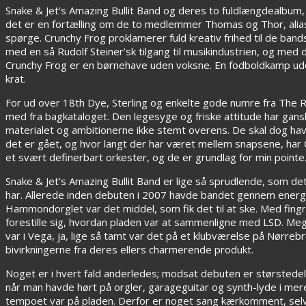
Snake & Jet’s Amazing Bullit Band og deres to fuldlængdealbum
det er en fortælling om de to medlemmer Thomas og Thor, alias 
spørge. Crunchy Frog proklamerer fuld kreativ frihed til de ban
med en så Rudolf Steiner’sk tilgang til musikindustrien, og med
Crunchy Frog er en børnehave uden voksne. En fodboldkamp ude
krat.
For ud over 18th Dye, Sterling og enkelte gode numre fra The 
med fra bagkataloget. Den legesyge og friske attitude har gansk
materialet og ambitionerne ikke stemt overens. De skal dog have
det er gået, og hvor langt der har været mellem snapsene, har C
et svært definerbart orkester, og de er grundlag for min pointe
Snake & Jet’s Amazing Bullit Band er lige så sprudlende, som d
har. Allerede inden debuten i 2007 havde bandet gennem energisk
Hammondorglet var det middel, som fik det til at ske. Med fing
forestille sig, hvordan pladen var at sammenligne med LSD. Mege
var i Vega, ja, lige så tamt var det på et klubværelse på Nørreb
bivirkningerne fra deres ellers charmerende produkt.
Noget er i hvert fald anderledes; modsat debuten er størstede
når man havde hørt på orgler, garageguitar og synth-lyde i mere
tempoet var på pladen. Derfor er noget sang kærkomment, selvo