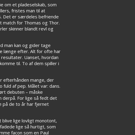
orie om et pladeselskab, som
rs, fristes man til at
es. Det er særdeles befriende
ekt match for Thomas og Thor.
er skinner blandt revl og
ad man kan og gider tage
 længe efter. Alt for ofte har
 resultater. Uanset, hvordan
omme til. To af dem spiller i
der efterhånden mange, der
fuld af pep. Målet var: dans.
 hørt debuten – måske
 derpå. For lige så fedt det
 på de to år har fjernet
 blive lige lovligt monotont,
fadede lige så hurtigt, som
samme facon som en Paul