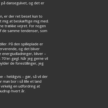
t på dansegulvet, og det er
, er der ret beset kun to
nkt mig at beskæftige mig med.
nne trække vejret. For nogen
t af de samme tendenser, som
ller. På den spilleplade er
nerverende, og det bliver
 energiudladninger, bliver –
0’er-gøgl. Når jeg gerne vil
lder de forestillinger, jeg
 – heldigvis – gør, så vil der
man bor i så lille et land
irkelig en udfordring at
audrup hvert år.