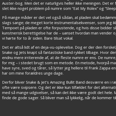
Auster-bog. Men det er naturligvis heller ikke meningen. Det er
slet ikke noget problem på numre som “Eat My Rolex” og “Sleepi
På mange måder er det vel også sådan, at pladen skal bedømmes
slags sange; de meget korte instrumentalsekvenser, som jeg ikke
Tempoet på pladen er ofte forpustende, og hvis disse bidder sk
kunstnerisk berettigelse har de – uanset hvordan man vender o
vi hørte for to år siden. Bare tilsat vokal.
Det er altså lidt af en deja-vu-oplevelse. Dog er der den forskel
Snake og Jets knapt så fantastiske band rykket tilbage. Hvor den
endnu mere irriterende af, at de fleste numre er ens. De numre,
for mig – i stedet brugt som en metode. En metode, hvorpå ma
have syre, sved og tårer, så lytter jeg hellere til Frank Zappa
har om mine forældres unge dage.
Derfor bliver Snake & Jet’s Amazing Bullit Band desværre en i ræk
ofte være svipsere. Og det er ikke kun tilfældet for det alternati
med så mange udgivelser, så kan det ikke være godt det hele. Me
finde de gode sager. Så bliver man så lykkelig, når de kommer til