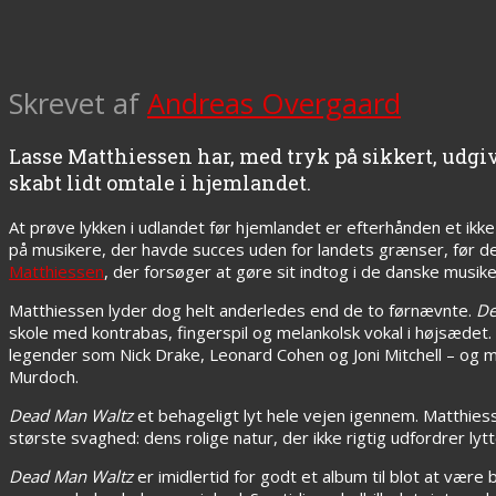
Skrevet af
Andreas Overgaard
Lasse Matthiessen har, med tryk på sikkert, udgiv
skabt lidt omtale i hjemlandet.
At prøve lykken i udlandet før hjemlandet er efterhånden et ikk
på musikere, der havde succes uden for landets grænser, før d
Matthiessen
, der forsøger at gøre sit indtog i de danske musike
Matthiessen lyder dog helt anderledes end de to førnævnte.
De
skole med kontrabas, fingerspil og melankolsk vokal i højsædet.
legender som Nick Drake, Leonard Cohen og Joni Mitchell – og
Murdoch.
Dead Man Waltz
et behageligt lyt hele vejen igennem. Matthie
største svaghed: dens rolige natur, der ikke rigtig udfordrer 
Dead Man Waltz
er imidlertid for godt et album til blot at vær