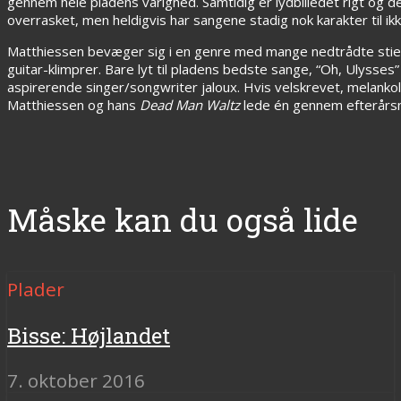
gennem hele pladens varighed. Samtidig er lydbilledet rigt og de
overrasket, men heldigvis har sangene stadig nok karakter til ikk
Matthiessen bevæger sig i en genre med mange nedtrådte stier,
guitar-klimprer. Bare lyt til pladens bedste sange, “Oh, Ulysse
aspirerende singer/songwriter jaloux. Hvis velskrevet, melankolsk
Matthiessen og hans
Dead Man Waltz
lede én gennem efterårs
Måske kan du også lide
Plader
Bisse: Højlandet
7. oktober 2016