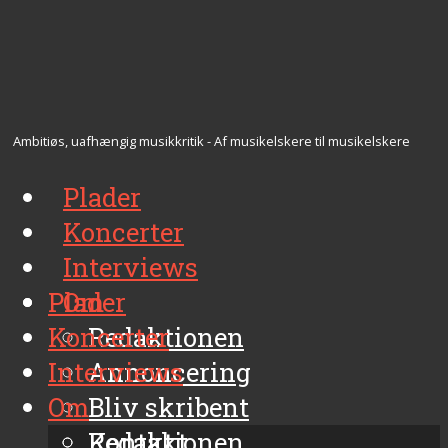
Ambitiøs, uafhængig musikkritik - Af musikelskere til musikelskere
Plader
Koncerter
Interviews
Plader
Om
Koncerter
Redaktionen
Interviews
Annoncering
Om
Bliv skribent
Kontakt
Redaktionen