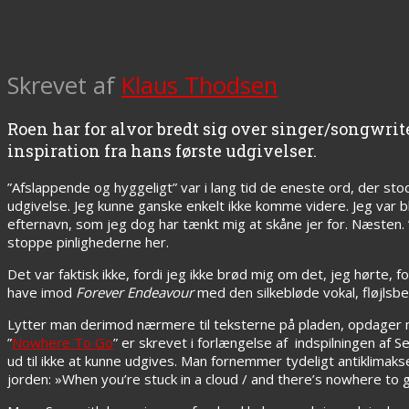
Skrevet af
Klaus Thodsen
Roen har for alvor bredt sig over singer/songwr
inspiration fra hans første udgivelser.
”Afslappende og hyggeligt” var i lang tid de eneste ord, der sto
udgivelse. Jeg kunne ganske enkelt ikke komme videre. Jeg var b
efternavn, som jeg dog har tænkt mig at skåne jer for. Næsten. 
stoppe pinlighederne her.
Det var faktisk ikke, fordi jeg ikke brød mig om det, jeg hørte,
have imod
Forever Endeavour
med den silkebløde vokal, fløjlsb
Lytter man derimod nærmere til teksterne på pladen, opdager 
”
Nowhere To Go
” er skrevet i forlængelse af indspilningen af 
ud til ikke at kunne udgives. Man fornemmer tydeligt antiklimaks
jorden: »When you’re stuck in a cloud / and there’s nowhere to