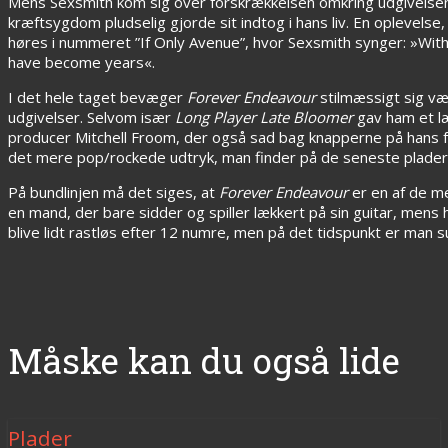
Mens Sexsmith kom sig over forskrækkelsen omkring udgivelse
kræftsygdom pludselig gjorde sit indtog i hans liv. En oplevelse,
høres i nummeret ”If Only Avenue”, hvor Sexsmith synger: »With t
have become years«.
I det hele taget bevæger
Forever Endeavour
stilmæssigt sig væk
udgivelser. Selvom især
Long Player Late Bloomer
gav ham et læ
producer Mitchell Froom, der også sad bag knapperne på hans før
det mere pop/rockede udtryk, man finder på de seneste plader
På bundlinjen må det siges, at
Forever Endeavour
er en af de me
en mand, der bare sidder og spiller lækkert på sin guitar, mens
blive lidt rastløs efter 12 numre, men på det tidspunkt er man s
Måske kan du også lide
Plader