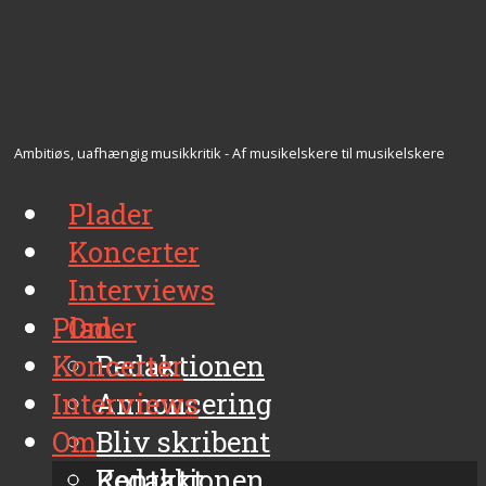
Ambitiøs, uafhængig musikkritik - Af musikelskere til musikelskere
Plader
Koncerter
Interviews
Plader
Om
Koncerter
Redaktionen
Interviews
Annoncering
Om
Bliv skribent
Kontakt
Redaktionen