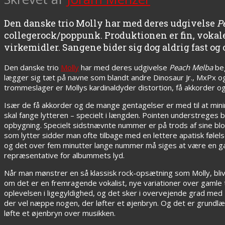
Den danske trio Molly har med deres udgivelse
P
collegerock/poppunk. Produktionen er fin, vokale
virkemidler. Sangene bider sig dog aldrig fast og
Den danske trio
Molly
har med deres udgivelse
Peach Melba
be
lægger sig tæt på navne som blandt andre Dinosaur Jr., MxPx og G
trommeslager er Mollys kardinaldyder distortion, få akkorder o
Især de få akkorder og de mange gentagelser er med til at mini
skal fange lytteren – specielt i længden. Pointen understreges b
opbygning. Specielt sidstnævnte nummer er på trods af sine bl
som lytter sidder man ofte tilbage med en lettere apatisk følels
og det over fem minutter lange nummer må siges at være en 
repræsentative for albummets lyd.
Når man mønstrer en så klassisk rock-opsætning som Molly, bliv
om det er en fremragende vokalist, nye variationer over gamle te
oplevelsen i ligegyldighed, og det sker i overvejende grad med
der vel næppe nogen, der løfter et øjenbryn. Og det er grundlæ
løfte et øjenbryn over musikken.