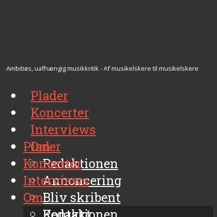
Ambitiøs, uafhængig musikkritik - Af musikelskere til musikelskere
Plader
Koncerter
Interviews
Plader
Om
Koncerter
Redaktionen
Interviews
Annoncering
Om
Bliv skribent
Kontakt
Redaktionen