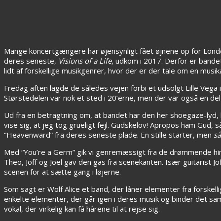
Mange koncertgængere har øjensynligt fået øjnene op for Lon
deres seneste,
Visions of a Life
, udkom i 2017. Derfor er bandet
lidt af forskellige musikgenrer, hvor der er der tale om en musi
Fredag aften lagde de således vejen forbi et udsolgt Lille Ve
Størstedelen var nok et sted i 20’erne, men der var også en del 
Ud fra en betragtning om, at bandet har den her shoegaze-lyd, ha
vise sig, at jeg tog grueligt fejl. Gudskelov! Apropos ham Gu
“Heavenward” fra deres seneste plade. En stille starter, men
så
Med “You’re a Germ” gik vi genremæssigt fra de drømmende himme
Theo, Joff og Joel gav den gas fra scenekanten. Især guitarist J
scenen for at sætte gang i løjerne.
Som sagt er Wolf Alice et band, der låner elementer fra forskell
enkelte elementer, der går igen i deres musik og binder det samm
vokal, der virkelig kan få hårene til at rejse sig.