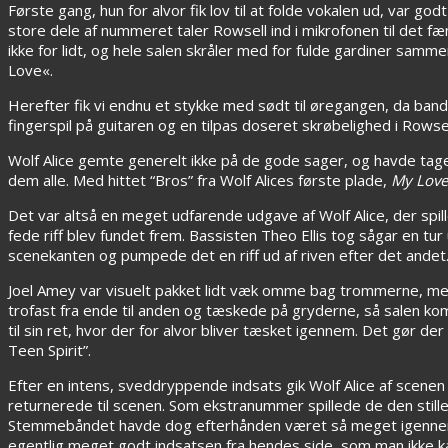
Første gang, hun for alvor fik lov til at folde vokalen ud, var g
store dele af nummeret taler Rowsell ind i mikrofonen til det 
ikke for lidt, og hele salen skråler med for fulde gardiner samme
Love«.
Herefter fik vi endnu et stykke med sødt til øregangen, da ban
fingerspil på guitaren og en tilpas doseret skrøbelighed i Rows
Wolf Alice gemte generelt ikke på de gode sager, og havde taget
dem alle. Med hittet “Bros” fra Wolf Alices første plade,
My Love
Det var altså en meget udfarende udgave af Wolf Alice, der spil
fede riff blev fundet frem. Bassisten Theo Ellis tog sågar en 
scenekanten og pumpede det en riff ud af riven efter det andet
Joel Amey var visuelt pakket lidt væk omme bag trommerne, men
trofast fra ende til anden og tæskede på gryderne, så salen kom
til sin ret, hvor der for alvor bliver tæsket igennem. Det gør der
Teen Spirit”.
Efter en intens, sveddryppende indsats gik Wolf Alice af scenen 
returnerede til scenen. Som ekstranummer spillede de den stille
Stemmebåndet havde dog efterhånden været så meget igennem, at
egentlig meget godt indsatsen fra hendes side, som man ikke ka