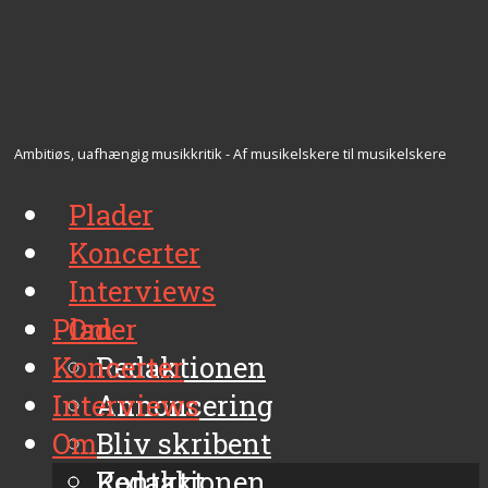
Ambitiøs, uafhængig musikkritik - Af musikelskere til musikelskere
Plader
Koncerter
Interviews
Plader
Om
Koncerter
Redaktionen
Interviews
Annoncering
Om
Bliv skribent
Kontakt
Redaktionen