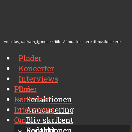
Ambitiøs, uafhængig musikkritik - Af musikelskere til musikelskere
Plader
Koncerter
Interviews
Plader
Om
Koncerter
Redaktionen
Interviews
Annoncering
Om
Bliv skribent
Kontakt
Redaktionen