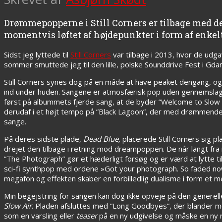
Drømmepopperne i Still Corners er tilbage med de
momentvis løftet af højdepunkter i form af enkel
Sidst jeg lyttede til
Still Corners
var tilbage i 2013, hvor de udg
sommer smuttede jeg til den lille, polske Sounddrive Fest i Gdan
Still Corners synes dog på en måde at have peaket dengang, o
ind under huden. Sangene er atmosfærisk pop uden gennemslagsk
først på albummets fjerde sang, at de byder ”Welcome to Slow
derudaf i et højt tempo på ”Black Lagoon”, der med drømmende
sange.
På deres sidste plade,
Dead Blue,
placerede Still Corners sig p
drejet den tilbage i retning mod dreampoppen. De når langt fra
”The Photograph” gør et hæderligt forsøg og er værd at lytt
sci-fi synthpop med ordene »Got your photograph. So faded no
megafon og effekten skaber en forbilledlig dualisme i form et 
Min begejstring for sangen kan dog ikke opveje på den generell
Slow Air
. Pladen afsluttes med ”Long Goodbyes”, der blander mela
som en varsling eller
teaser
på en ny udgivelse og måske en ny r