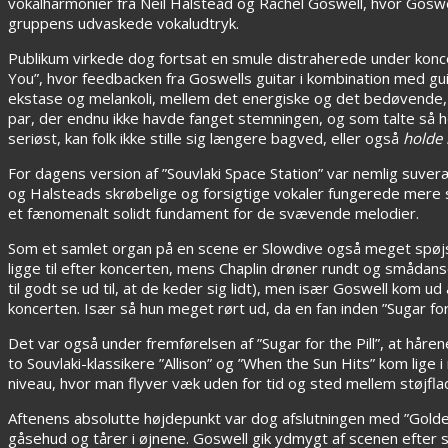
vokalharmonier fra Neil Halstead og Rachel Goswell, hvor Goswel
gruppens udvaskede vokaludtryk.
Publikum virkede dog fortsat en smule distraherede under konce
You”, hvor feedbacken fra Goswells guitar i kombination med gui
ekstase og melankoli, mellem det energiske og det bedøvende,
par, der endnu ikke havde fanget stemningen, og som talte så højt
seriøst, kan folk ikke stille sig længere bagved, eller også
holde 
For dagens version af ”Souvlaki Space Station” var nemlig suveræ
og Halsteads skrøbelige og forsigtige vokaler fungerede mere
et fænomenalt solidt fundament for de svævende melodier.
Som et samlet organ på en scene er Slowdive også meget spøjse a
ligge til efter koncerten, mens Chaplin drøner rundt og småda
til godt se ud til, at de keder sig lidt), men især Goswell kom u
koncerten. Især så hun meget rørt ud, da en fan inden ”Sugar for
Det var også under fremførelsen af ”Sugar for the Pill”, at hår
to Souvlaki-klassikere ”Allison” og ”When the Sun Hits” kom lig
niveau, hvor man flyver væk uden for tid og sted mellem støjfl
Aftenens absolutte højdepunkt var dog afslutningen med ”Golden H
gåsehud og tårer i øjnene. Goswell gik ydmygt af scenen efter 