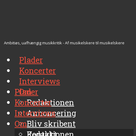
Ambitiøs, uafhængig musikkritik - Af musikelskere til musikelskere
Plader
Koncerter
Interviews
Plader
Om
Koncerter
Redaktionen
Interviews
Annoncering
Om
Bliv skribent
Kontakt
Redaktionen