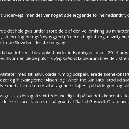
st undervejs, men det var noget ødelæggende for helhedsindtrykke
jorde det heldigvis under store dele af den vel omkring 80 minutt
 det, så foretog de også nybyggeri på deres bagkatalog, navnlig 
sluttede Slowdive i første omgang.
e, da bandet reelt blev opløst under indspilningen, men i 2014-u
der, hvor den bløde puls fra
Pygmalions
kodeinrum blev delvist 
t kvaliteter med sit halvlukkede rum og udspekulerede scenekonst
eeze” og ‘hit’-singlerne “Alison” og “When the Sun Hits” stod ud s
dive med at være en totalbetagende støjfest på både godt og ski
ige kiks, der også smittede uheldigt af på bandets koncentration, 
 de ikke scorer lavere, er på grund af Rachel Goswell. Orv, manne