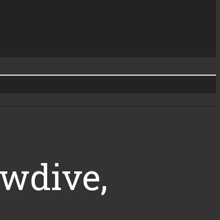
owdive,