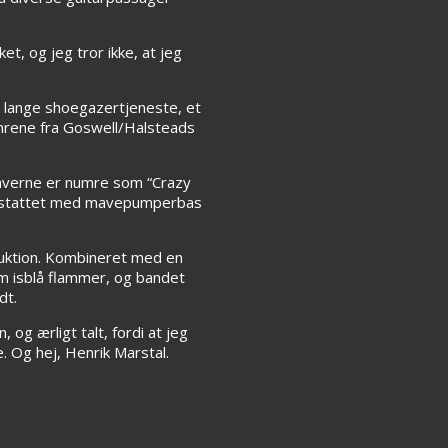
t, og jeg tror ikke, at jeg
er lange shoegazertjeneste, et
numrene fra Goswell/Halsteads
dgaverne er numre som “Crazy
erstattet med mavepumperbas
ruktion. Kombineret med en
om isblå flammer, og bandet
dt.
og ærligt talt, fordi at jeg
. Og hej, Henrik Marstal.