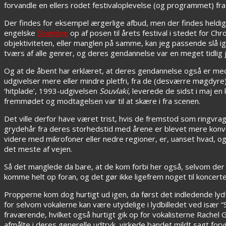
forvandle en ellers rodet festivaloplevelse (og programmet) fra e
Der findes for eksempel ærgerlige afbud, men der findes heldigvis
engelske
Slowdive
op af posen til årets festival i stedet for
objektiviteten, eller manglen på samme, kan jeg passende slå ig
tværs af alle genrer, og deres gendannelse var en meget tidlig j
Og at de åbent har erklæret, at deres gendannelse også er med h
udgivelser mere eller mindre pletfri, fra de (desværre møgdyre)
‘hitplade’, 1993-udgivelsen
Souvlaki
, leverede de sidst i maj e
fremmødet og modtagelsen var til at skære i fra scenen.
Det ville derfor have været trist, hvis de fremstod som ring
grydehår fra deres storhedstid med årene er blevet mere konven
videre med mikrofoner eller nedre regioner, er, uanset hvad, og
det meste af vejen.
Så det manglede da bare, at de kom forbi her også, selvom der
komme helt op foran, og det gør ikke ligefrem noget til koncert
Propperne kom dog hurtigt ud igen, da først det indledende lydt
for selvom vokalerne kan være utydelige i lydbilledet ved især “
fraværende, hvilket også hurtigt gik op for vokalisterne Rach
afmålte i deres generelle udtryk, virkede bandet mildt sagt forv