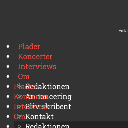
Ambit
Plader
Koncerter
Interviews
Om
Plader
Redaktionen
Koncerter
Annoncering
Interviews
Bliv skribent
Om
Kontakt
Arkiv
Redaktionen