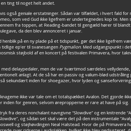
n ting til noget helt andet.
 også geniale erstatninger. Sådan var tilfældet, i hvert fald for 
 Chromeo, som ved Gud ikke ligefrem er undertegnedes kop te. Me
ennem fra toppen, at Reading-bandet til gengæld hører til blandt
ulegave, da den blev annonceret i januar.
enblik på en ny plade på et tidspunkt, gør det ikke ligefrem vær
 tidlige ep’er til svanesangen
Pygmalion
. Med udgangspunkt i det
n kosmisk støjbold af en koncert på festivalen Primavera, hvor t
vrag med delaypedaler, men de var tværtimod særdeles vellydend
tionelt anlagt. At de så har en passiv og valium-blød udstråling
så sekundært inden for shoegazer, hvor lyden og sanseforvirringen
 knageme ikke var tale om et totalspækket Avalon. Det gjorde ikk
er inden for genren, selvom ørepropperne er rare at have på sig.
ryk fra deres nonchalant navngivne “Slowdive” og en knitrende “Av
Slowdive”, og sådan set skal være det på den instrumentale “Avaly
el Goswell og støjhøvdingen Neal Halstead. Hvor de på Primavera
irrede over ridserne i audiolakken, hvilket ikke blev nedjusteret,