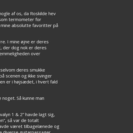
nogle af os, da Roskilde hev
n som termometer for
 mine absolutte favoritter på
re. I mine øjne er deres
, der dog nok er deres
aknemmeligheden over
e, selvom deres smukke
 på scenen og ikke svinger
 er i højsædet, i hvert fald
e noget. Så kunne man
alyn 1 & 2” havde lagt sig,
n”, så var de totalt
 havde været tilbagelænede og
 da diverse guitarpassager