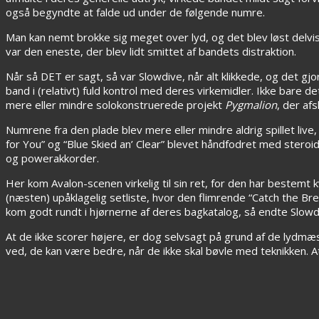
også begyndte at falde ud under de følgende numre.
Man kan nemt brokke sig meget over lyd, og det blev løst delvi
var den eneste, der blev lidt smittet af bandets distraktion.
Når så DET er sagt, så var Slowdive, når alt klikkede, og det g
band i (relativt) fuld kontrol med deres virkemidler. Ikke bare
mere eller mindre solokonstruerede projekt
Pygmalion
, der af
Numrene fra den plade blev mere eller mindre aldrig spillet liv
for You” og “Blue Skied an’ Clear” blevet håndfodret med steroi
og powerakkorder.
Her kom Avalon-scenen virkelig til sin ret, for den har bestem
(næsten) upåklagelig setliste, hvor den flimrende “Catch the Br
kom godt rundt i hjørnerne af deres bagkatalog, så endte Slow
At de ikke scorer højere, er dog selvsagt på grund af de lydmæss
ved, de kan være bedre, når de ikke skal bøvle med teknikken. At