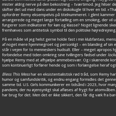
mister aldrig nerve på den bekostning – tværtimod. Jeg hilser
skifter det ud med dans under en diskokugle til hver en tid. »T
opfordrer Remy eksempelvis på titelnummeret. I glimt kammer d
arrangerede og meget lange fortælling om en smoking, der vil ud 
fungerer som indikatorer for køn og klasse? Noget lignende sker
fremhæves som antitetisk symbol til den politiske højredrejning
På en måde vil jeg helst gerne holde fast i min klubfantasi, men
af noget mere hjemmegroet og personligt – en blanding af sin 
står i vejen for to menneskers hudsult. Eller – meget apropo
forbindelse med tiden omkring sine tvillingers fødsel under
loc
hjælpe Remy med at afhjælpe ammebesvær. Og i skærende kont
som kontinuerligt forfører hende og som i forlængelse heraf ogs
Bless This Mess
har en eksistentialistisk rød tråd, som Remy ha
humor og samfundskritik, og endnu engang formidles det genne
samme tid. U.S. Girls kommunikerer en tidsånd i 2023, hvor mange
pandemi, der nu øjensynligt skal afløses af frygt for atomvåben
har brug for det. Men det er ikke sikkert, den får dig væk fra ba