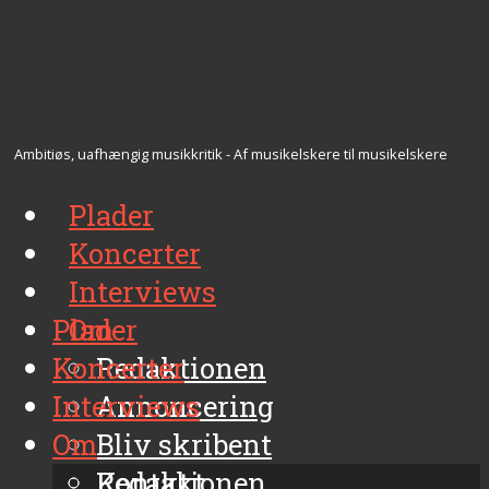
Ambitiøs, uafhængig musikkritik - Af musikelskere til musikelskere
Plader
Koncerter
Interviews
Plader
Om
Koncerter
Redaktionen
Interviews
Annoncering
Om
Bliv skribent
Kontakt
Redaktionen