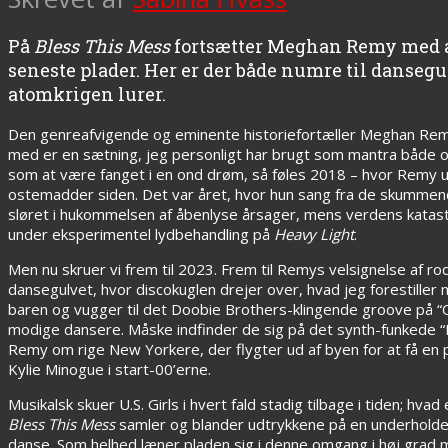
På
Bless This Mess
fortsætter Meghan Remy med at
seneste plader. Her er der både numre til danse
atomkrigen lurer.
Den genreafvigende og eminente historiefortæller Meghan Re
med er en sætning, jeg personligt har brugt som mantra både o
som at være fanget i en ond drøm, så føles 2018 – hvor Remy
ostemadder siden. Det var året, hvor hun sang fra de skummen
sløret i hukommelsen af åbenlyse årsager, mens verdens katast
under eksperimentel lydbehandling på
Heavy Light
.
Men nu skruer vi frem til 2023. Frem til Remys velsignelse af r
dansegulvet, hvor discokuglen drejer over, hvad jeg forestiller m
baren og vugger til det Doobie Brothers-klingende groove på “On
modige dansere. Måske indfinder de sig på det synth-funkede “Fut
Remy om rige New Yorkere, der flygter ud af byen for at få en p
Kylie Minogue i start-00’erne.
Musikalsk skuer U.S. Girls i hvert fald stadig tilbage i tiden; hv
Bless This Mess
samler og blander udtrykkene på en underholde
danse. Som helhed læner pladen sig i denne omgang i høj grad