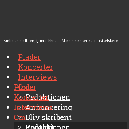
Ambitiøs, uafhængig musikkritik - Af musikelskere til musikelskere
Plader
Koncerter
Interviews
Plader
Om
Koncerter
Redaktionen
Interviews
Annoncering
Om
Bliv skribent
Kontakt
Redaktionen