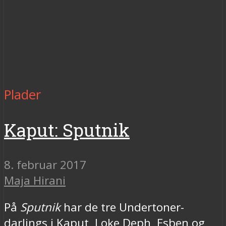
Plader
Kaput: Sputnik
8. februar 2017
Maja Hirani
På
Sputnik
har de tre Undertoner-
darlings i Kaput, Loke Deph, Esben og