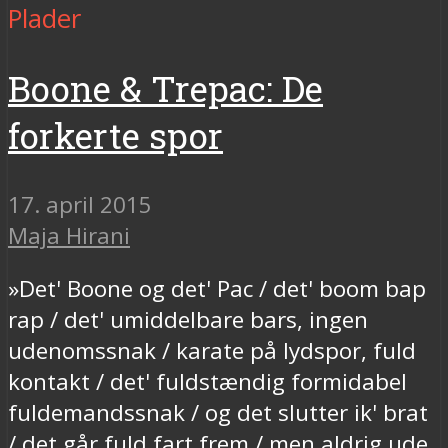
Plader
Boone & Trepac: De
forkerte spor
17. april 2015
Maja Hirani
»Det' Boone og det' Pac / det' boom bap
rap / det' umiddelbare bars, ingen
udenomssnak / karate på lydspor, fuld
kontakt / det' fuldstændig formidabel
fuldemandssnak / og det slutter ik' brat
/ det går fuld fart frem / men aldrig ude