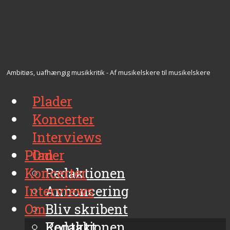
Ambitiøs, uafhængig musikkritik - Af musikelskere til musikelskere
Plader
Koncerter
Interviews
Plader
Om
Koncerter
Redaktionen
Interviews
Annoncering
Om
Bliv skribent
Kontakt
Redaktionen