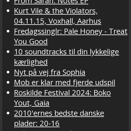
From Sarah: Notes EP
Kurt Vile & the Violators,
04.11.15, Voxhall, Aarhus
Fredagssinglr: Pale Honey - Treat
You Good
10 soundtracks til din lykkelige
kærlighed
Nyt på vej fra Sophia
Mob er klar med fjerde udspil
Roskilde Festival 2024: Boko
Yout, Gaia
2010'ernes bedste danske
plader: 20-16