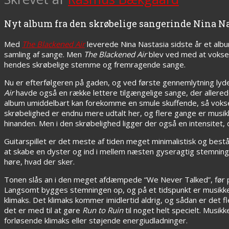
Nyt album fra den skrøbelige sangerinde Nina Nas
Med
The Blackened Air
leverede Nina Nastasia sidste år et albu
samling af sange. Men
The Blackened Air
blev ved med at vokse,
hendes skrøbelige stemme og fremragende sange.
Nu er efterfølgeren på gaden, og ved første gennemlytning lyd
Air
havde også en række lettere tilgængelige sange, der allere
album umiddelbart kan forekomme en smule skuffende, så vokser
skrøbelighed er endnu mere udtalt her, og flere gange er musikke
hinanden. Men i den skrøbelighed ligger der også en intensitet, d
Guitarspillet er det meste af tiden meget minimalistisk og består f
at skabe en dyster og ind i mellem næsten gyseragtig stemning.
høre, hvad der sker.
Tonen slås an i den meget afdæmpede “We Never Talked”, før pla
Langsomt bygges stemningen op, og på et tidspunkt er musikken 
klimaks. Det klimaks kommer imidlertid aldrig, og sådan er det fl
det er med til at gøre
Run to Ruin
til noget helt specielt. Musik
forløsende klimaks eller støjende energiudladninger.