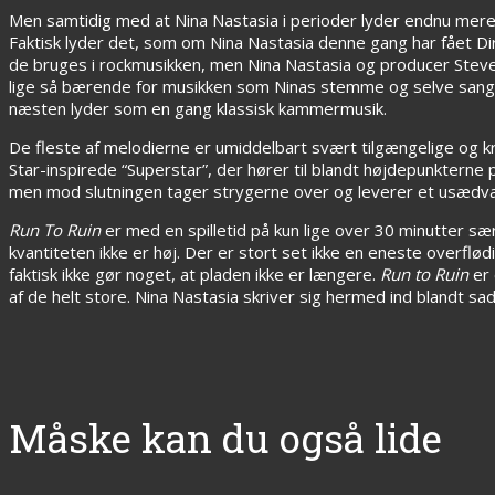
Men samtidig med at Nina Nastasia i perioder lyder endnu mere
Faktisk lyder det, som om Nina Nastasia denne gang har fået Dirt
de bruges i rockmusikken, men Nina Nastasia og producer Steve Al
lige så bærende for musikken som Ninas stemme og selve sange
næsten lyder som en gang klassisk kammermusik.
De fleste af melodierne er umiddelbart svært tilgængelige og 
Star-inspirede “Superstar”, der hører til blandt højdepunkter
men mod slutningen tager strygerne over og leverer et usædvan
Run To Ruin
er med en spilletid på kun lige over 30 minutter sær
kvantiteten ikke er høj. Der er stort set ikke en eneste overflødi
faktisk ikke gør noget, at pladen ikke er længere.
Run to Ruin
er 
af de helt store. Nina Nastasia skriver sig hermed ind blandt s
Måske kan du også lide