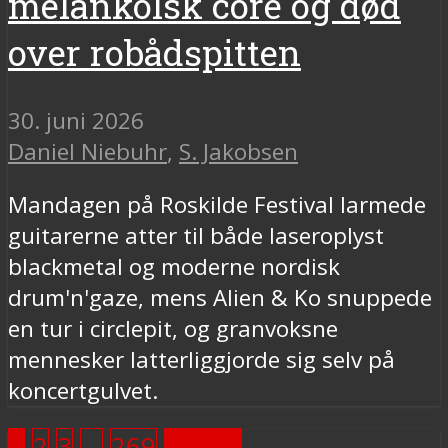
melankolsk core og død
over robådspitten
30. juni 2026
Daniel Niebuhr
,
S. Jakobsen
Mandagen på Roskilde Festival larmede
guitarerne atter til både laseroplyst
blackmetal og moderne nordisk
drum'n'gaze, mens Alien & Ko snuppede
en tur i circlepit, og granvoksne
mennesker latterliggjorde sig selv på
koncertgulvet.
1
2
3
…
269
Næste