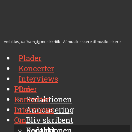
Ambitiøs, uafhængig musikkritik - Af musikelskere til musikelskere
Plader
Koncerter
Interviews
Plader
Om
Koncerter
Redaktionen
Interviews
Annoncering
Om
Bliv skribent
Kontakt
Redaktionen