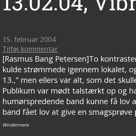
13.02.04, Vib
15. februar 2004
Tilføj kommentar
[Rasmus Bang Petersen]To kontraster
kulde strømmede igennem lokalet, og
13.,” men ellers var alt, som det skul
Publikum var mødt talstærkt op og ha
humørspredende band kunne få lov at
band fået lov at give en smagsprøve 
Windermere