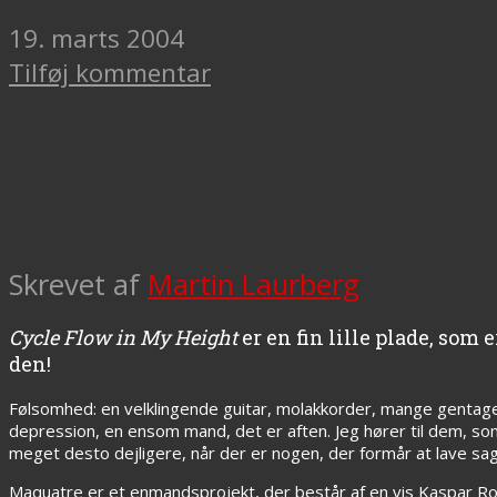
19. marts 2004
Tilføj kommentar
Skrevet af
Martin Laurberg
Cycle Flow in My Height
er en fin lille plade, som
den!
Følsomhed: en velklingende guitar, molakkorder, mange gentagel
depression, en ensom mand, det er aften. Jeg hører til dem, som
meget desto dejligere, når der er nogen, der formår at lave sage
Maquatre er et enmandsprojekt, der består af en vis Kaspar Rose