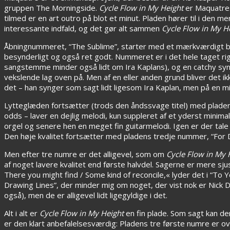
gruppen The Morningside.
Cycle Flow in My Height
er Maquatres
tilmed er en art outro på blot et minut. Pladen hører til i d
interessante indfald, og det gør alt sammen
Cycle Flow in My H
Åbningnummeret, “The Sublime”, starter med et mærkværdigt beat
besynderligt og også ret godt. Nummeret er i det hele taget rig
sangstemme minder også lidt om Ira Kaplans), og en catchy syn
vekslende lag oven på. Men af en eller anden grund bliver det ik
det – han synger som sagt lidt ligesom Ira Kaplan, men på en m
Lytteglæden fortsætter (trods den åndssvage titel) med plade
odds – laver en dejlig melodi, kun suppleret af et yderst minimali
orgel og senere hen en meget fin guitarmelodi. Igen er der tale
Den høje kvalitet fortsætter med pladens tredje nummer, “For D
Men efter tre numre er det alligevel, som om
Cycle Flow in My 
af noget lavere kvalitet end første halvdel. Sagerne er mere sj
There you might find / Some kind of reconcile,« lyder det i “To Yo
Drawing Lines”, der minder mig om noget, der vist nok er Nick
også), men de er alligevel lidt ligegyldige i det.
Alt i alt er
Cycle Flow in My Height
en fin plade. Som sagt kan den
er den klart anbefalelsesværdig: Pladens tre første numre er 