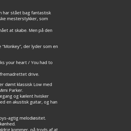
har stået bag fantastisk
piske mesterstykker, som
mået at skabe. Men på den
 “Monkey”, der lyder som en
aks your heart / You had to
fremadrettet drive.
 der dømt klassisk Low med
imi Parker.
regang og kælent hvisker
ed en akustisk guitar, og han
ys-agtig melodiøsitet.
skønhed.
aldrig kommer, på trods af at