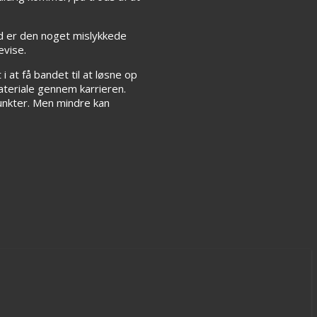
ud er den noget mislykkede
evise.
 at få bandet til at løsne op
ateriale gennem karrieren.
unkter. Men mindre kan