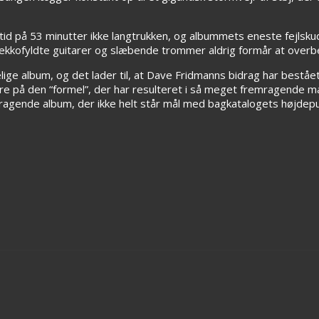
etid på 53 minutter ikke langtrukken, og albummets eneste fejlsk
 ekkofyldte guitarer og slæbende trommer aldrig formår at overb
e album, og det lader til, at Dave Fridmanns bidrag har bestået i
dre på den “formel”, der har resulteret i så meget fremragende m
emragende album, der ikke helt står mål med bagkatalogets højdep