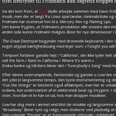
titel hentyder til Fridmann kan sagtens stoppes 
Da det kom frem, at
Low
skulle arbejde sammen med Dave Fridm
musik, men der er langt fra Lows spartanske, minimalistiske o
Fridmann har iscenesat hos bl.a. Mercury Rev og Flaming Lips.
Det kunne frygtes, at Fridmanns produktion ville smadre den 
anden side kunne Fridmann muligvis åbne for nye dimensioner i L
The Great Destroyer
begynder med dronende keyboards i den ov
noget atypisk kærlighedssang med linjer som: »Tonight you will
Tempoet forbliver ganske højt i “California”, der ikke lyder helt
sell the farm / Back to California / Where it’s warm.«
Endnu bedre og hårdere bliver det i “Everybody’s Song” med me
Efter denne overrumplende, fantastiske og ganske u-Low’ske sta
det yderst langsomme tempo, den tyste instrumentering og de
“Cue the Strings” er bestemt også afdæmpet, men her er vokalen
ordene, kun understøttet af et elektronisk beat og strygere. I 
viser, hvordan et liv kan se ud, hvis man dropper musikken.
Low har dog mere i ærmet end blot de smukke og langsomme sa
“Broadway” åbner tyst og roligt, men chokerer ved pludselig at b
Den rugende “Pissing” er et fremragende stilstudie i mådehold. S