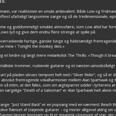
nu.
ann, var reaktionen en smule ambivalent. Både Low og Fridmann 
g oftest ufatteligt langsomme sange og så de tredimensionale, e
intime og guddommeligt smukke atmosfære, som Low altid har for
ows lyd og give dem endnu flere strenge at spille på.
erraskende hurtige, ganske tunge og fuldstændigt fremragende
 be mine / Tonight the monkey dies.«
 ulig et bedre og langt mere melankolsk The Thrills: »Though it bre
talliske trommer, ruskende guitarer og et næsten uimodståeligt 
rt på pladen skrues tempoet helt ned i “Silver Rider”, og så er
 absolut fremragende vokalharmonier mellem Alan Sparhawk og M
 så intim, at det føles, som om ægteparret sidder i lytterens ø
den sørgelige “Death of a Salesman” er Alan Sparhawk helt alene m
nge. “Just Stand Back” er en popsang med en nærmest Beach Bo
live flænset af støjende guitarer – og mister alligevel aldrig sin 
angen lægger konstant op til et gigantisk stormvejr af støj, der 