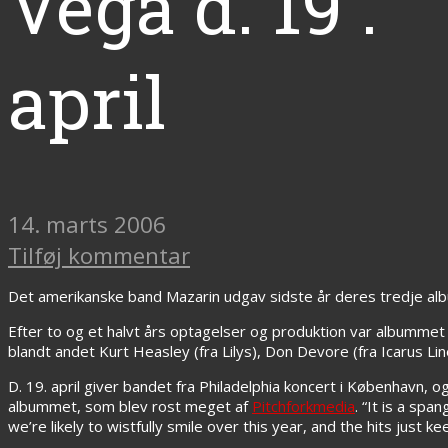
Vega d. 19 .
april
14. marts 2006
Tilføj kommentar
Det amerikanske band Mazarin udgav sidste år deres tredje a
Efter to og et halvt års optagelser og produktion var albumm
blandt andet Kurt Heasley (fra Lilys), Don Devore (fra Icarus Li
D. 19. april giver bandet fra Philadelphia koncert i København, 
albummet, som blev rost meget af
Pitchforkmedia
. “It is a sp
we’re likely to wistfully smile over this year, and the hits jus