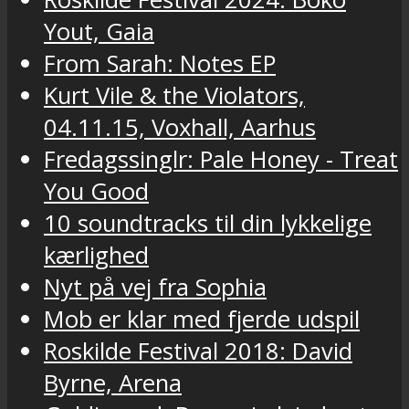
Yout, Gaia
From Sarah: Notes EP
Kurt Vile & the Violators,
04.11.15, Voxhall, Aarhus
Fredagssinglr: Pale Honey - Treat
You Good
10 soundtracks til din lykkelige
kærlighed
Nyt på vej fra Sophia
Mob er klar med fjerde udspil
Roskilde Festival 2018: David
Byrne, Arena