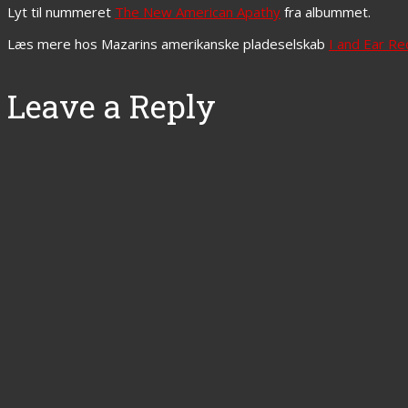
Lyt til nummeret
The New American Apathy
fra albummet.
Læs mere hos Mazarins amerikanske pladeselskab
I and Ear Re
Leave a Reply