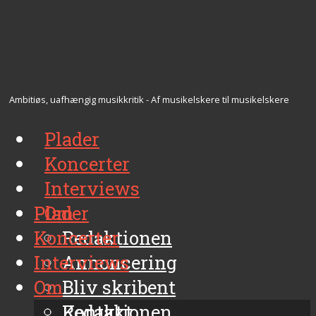
Ambitiøs, uafhængig musikkritik - Af musikelskere til musikelskere
Plader
Koncerter
Interviews
Plader
Om
Koncerter
Redaktionen
Interviews
Annoncering
Om
Bliv skribent
Kontakt
Redaktionen