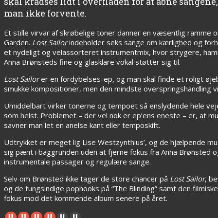
skal kradses lidt i overfladen for at åbne sangen
man ikke forvente.
Et stille virvar af skrøbelige toner danner en væsentlig ramm
Garden.
Lost Sailor
indeholder seks sange om kærlighed og forh
et nydeligt og velassorteret instrumentmix, hvor strygere, ham
Anna Brønsteds fine og glasklare vokal støtter sig til.
Lost Sailor
er en fordybelses-ep, og man skal finde et roligt øje
smukke kompositioner, men den mindste overspringshandling vil
Umiddelbart virker tonerne og tempoet så enslydende hele veje
som helst. Problemet – der vel nok er ep’ens eneste – er, at mus
savner man let en anelse kant eller temposkift.
Udtrykket er meget lig Lise Westzynthius’, og de hjælpende mus
sig pænt i baggrunden uden at fjerne fokus fra Anna Brønsted og
instrumentale passager og regulære sange.
Selv om Brønsted ikke tager de store chancer på
Lost Sailor
, b
og de tungsindige pophooks på “The Blinding” samt den filmiske
fokus mod det kommende album senere på året.