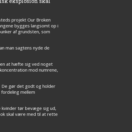
alsk eksplosion skal
nsteds projekt Our Broken
angene bygges langsomt op i
 bunker af grundsten, som
, kan man sagtens nyde de
den at hæfte sig ved noget
in koncentration mod numrene,
. De gør det godt og holder
d fordeling mellem
ke kvinder tør bevæge sig ud,
k skal være med til at rette