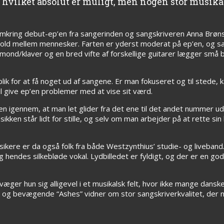
e, hvilket absolut er muligt, men nogen stor musik
e omkring debut-ep’en fra sangerinden og sangskriveren Anna Brø
old mellem mennesker. Farten er yderst moderat på ep’en, og s
mond/klaver og en bred vifte af forskellige guitarer lægger små
blik for at få noget ud af sangene. Er man fokuseret og til stede
 give ep’en problemer med at vise sit værd.
n igennem, at man let glider fra det ene til det andet nummer u
ikken står lidt for stille, og selv om man arbejder på at rette s
ikere er da også folk fra både Westzynthius’ studie- og liveband
 hendes silkebløde vokal. Lydbilledet er fyldigt, og der er en go
evæger hun sig alligevel i et musikalsk felt, hvor ikke mange dans
 og bevægende “Ashes” vidner om stor sangskriverkvalitet, der no