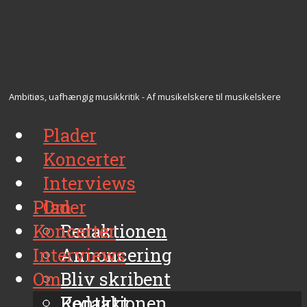
Ambitiøs, uafhængig musikkritik - Af musikelskere til musikelskere
Plader
Koncerter
Interviews
Plader
Om
Koncerter
Redaktionen
Interviews
Annoncering
Om
Bliv skribent
Kontakt
Redaktionen