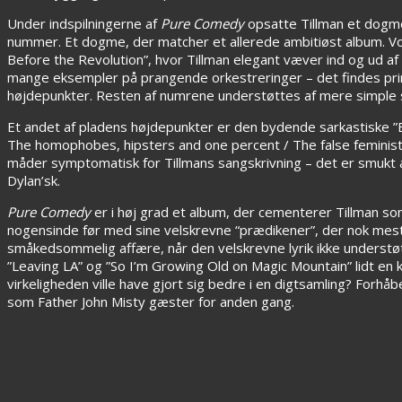
Under indspilningerne af
Pure Comedy
opsatte Tillman et dogme 
nummer. Et dogme, der matcher et allerede ambitiøst album. V
Before the Revolution”, hvor Tillman elegant væver ind og ud af
mange eksempler på prangende orkestreringer – det findes pri
højdepunkter. Resten af numrene understøttes af mere simple str
Et andet af pladens højdepunkter er den bydende sarkastiske ”Bal
The homophobes, hipsters and one percent / The false feminist
måder symptomatisk for Tillmans sangskrivning – det er smukt ar
Dylan’sk.
Pure Comedy
er i høj grad et album, der cementerer Tillman so
nogensinde før med sine velskrevne “prædikener”, der nok mest a
småkedsommelig affære, når den velskrevne lyrik ikke understø
”Leaving LA” og ”So I’m Growing Old on Magic Mountain” lidt en
virkeligheden ville have gjort sig bedre i en digtsamling? Forhåb
som Father John Misty gæster for anden gang.