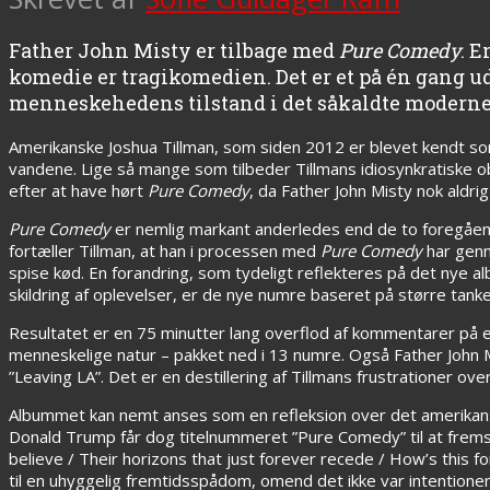
Father John Misty er tilbage med
Pure Comedy
. 
komedie er tragikomedien. Det er et på én gang 
menneskehedens tilstand i det såkaldte modern
Amerikanske Joshua Tillman, som siden 2012 er blevet kendt s
vandene. Lige så mange som tilbeder Tillmans idiosynkratiske obs
efter at have hørt
Pure Comedy
, da Father John Misty nok aldr
Pure Comedy
er nemlig markant anderledes end de to foregå
fortæller Tillman, at han i processen med
Pure Comedy
har genn
spise kød. En forandring, som tydeligt reflekteres på det nye 
skildring af oplevelser, er de nye numre baseret på større tank
Resultatet er en 75 minutter lang overflod af kommentarer på et
menneskelige natur – pakket ned i 13 numre. Også Father John
”Leaving LA”. Det er en destillering af Tillmans frustrationer ov
Albummet kan nemt anses som en refleksion over det amerikansk
Donald Trump får dog titelnummeret ”Pure Comedy” til at fremst
believe / Their horizons that just forever recede / How’s this for
til en uhyggelig fremtidsspådom, omend det ikke var intentionen