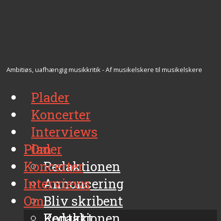
Ambitiøs, uafhængig musikkritik - Af musikelskere til musikelskere
Plader
Koncerter
Interviews
Plader
Om
Koncerter
Redaktionen
Interviews
Annoncering
Om
Bliv skribent
Kontakt
Redaktionen