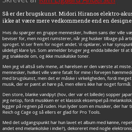
Så er der brugskunst. Midori Hiranos elektro-aku
ikke at være mere vedkommende end en designe
Hvis du spørger en gruppe mennesker, hvilken sans der ville vær
beviser for, men noget rumsterer, når jeg husker tilbage på art
sproget. Vi ser frem for noget andet. Vi opklarer, vi har synspun
ulideligt klare lys. Som anmelder bruger jeg endda billeder til 
jeg snakkede om, og ikke musikalske toner.
Men jeg vil altså selv mene, at hørelsen er den værste at miste
mennesker, hvilket ville være fatalt for mine i forvejen hæmmede s
med brugskunst, men det er måske i virkeligheden, fordi meget
musik, der er pænt at høre på, men ellers ikke har noget formål.
Den store, blanke vandpyt (hov, der var et billede) sopper japa
jeg netop, fordi musikken er et klassisk eksempel på melankolsk
kigger på regnen på ruden. Hun lyder som en musiker, der har til
Reich og Cage og så ellers er glad for Pro Tools.
Med det udgangspunkt har hun lavet et album med kønne, repetiti
andet end melankolske i indie?), dekoreret med nogle elektronis