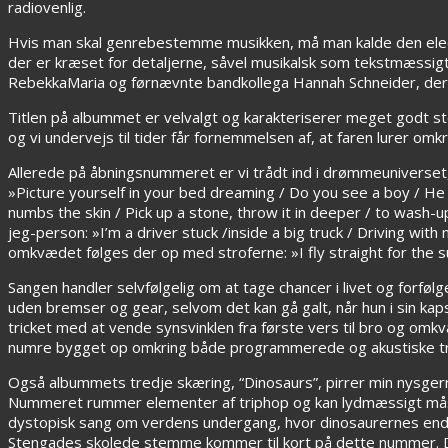
radiovenlig.
Hvis man skal genrebestemme musikken, må man kalde den electr
der er kræset for detaljerne, såvel musikalsk som tekstmæssi
RebekkaMaria og førnævnte bandkollega Hannah Schneider, der l
Titlen på albummet er velvalgt og karakteriserer meget godt s
og vi undervejs til tider får fornemmelsen af, at faren lurer om
Allerede på åbningsnummeret er vi trådt ind i drømmeuniverset, 
»Picture yourself in your bed dreaming / Do you see a boy / He wa
numbs the skin / Pick up a stone, throw it in deeper / to wash-u
jeg-person: »I’m a driver stuck /inside a big truck / Driving with
omkvædet følges der op med stroferne: »I fly straight for the sun
Sangen handler selvfølgelig om at tage chancer i livet og forfø
uden bremser og gear, selvom det kan gå galt, når hun i sin kap
tricket med at vende synsvinklen fra første vers til bro og om
numre bygget op omkring både programmerede og akustiske tromm
Også albummets tredje skæring, “Dinosaurs”, pirrer min nysgerr
Nummeret rummer elementer af triphop og kan lydmæssigt m
dystopisk sang om verdens undergang, hvor dinosaurernes endel
Stengades skolede stemme kommer til kort på dette nummer. Den