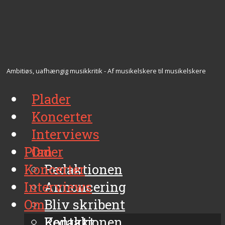
Ambitiøs, uafhængig musikkritik - Af musikelskere til musikelskere
Plader
Koncerter
Interviews
Plader
Om
Koncerter
Redaktionen
Interviews
Annoncering
Om
Bliv skribent
Kontakt
Redaktionen