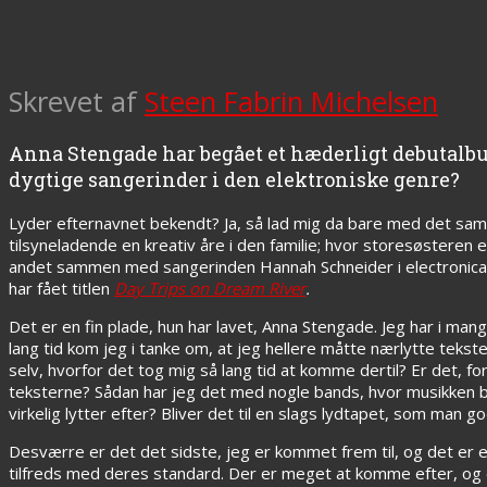
Skrevet af
Steen Fabrin Michelsen
Anna Stengade har begået et hæderligt debutalbum,
dygtige sangerinder i den elektroniske genre?
Lyder efternavnet bekendt? Ja, så lad mig da bare med det sam
tilsyneladende en kreativ åre i den familie; hvor storesøsteren e
andet sammen med sangerinden Hannah Schneider i electronic
har fået titlen
Day Trips on Dream River
.
Det er en fin plade, hun har lavet, Anna Stengade. Jeg har i mange
lang tid kom jeg i tanke om, at jeg hellere måtte nærlytte tekst
selv, hvorfor det tog mig så lang tid at komme dertil? Er det, fo
teksterne? Sådan har jeg det med nogle bands, hvor musikken be
virkelig lytter efter? Bliver det til en slags lydtapet, som man 
Desværre er det det sidste, jeg er kommet frem til, og det er eg
tilfreds med deres standard. Der er meget at komme efter, og det