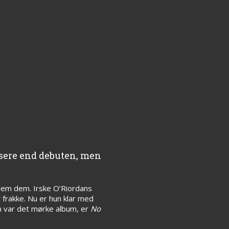
ysere end debuten, men
llem dem. Irske O’Riordans
 frakke. Nu er hun klar med
en var det mørke album, er
No