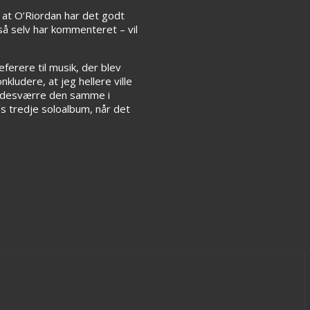
 at O’Riordan har det godt
så selv har kommenteret – vil
erere til musik, der blev
kludere, at jeg hellere ville
er desværre den samme i
s tredje soloalbum, når det