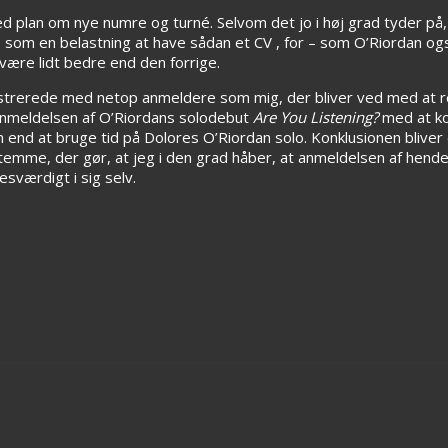
 plan om nye numre og turné. Selvom det jo i høj grad tyder på,
es som en belastning at have sådan et CV , for – som O’Riordan og
 være lidt bedre end den forrige.
trerede med netop anmeldere som mig, der bliver ved med at ref
 anmeldelsen af O’Riordans solodebut
Are You Listening?
med at kon
 end at bruge tid på Dolores O’Riordan solo. Konklusionen bliv
stemme, der gør, at jeg i den grad håber, at anmeldelsen af hende
sværdigt i sig selv.