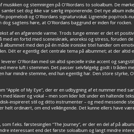
ik af musikken og stemningen på O’Riordans to soloalbum. De mørk
samlet set dog ikke var særlig imponerende. Det nye album ind
fin popmelodi og O’Riordans signaturvokal. Lignende pop/rock-nu
 dog sagtens høre, at O’Riordans baggrund er inden for rocken.
st af en afgørende varme. Trods tunge emner er det et positiv
på med en fortid med sceneskræk, anoreksi og stress, foruden de 
 albummet med den på én måde ironiske titel handler om emotion
n. Dét er egentlig det centrale tema på albummet; at der altid e
everer O’Riordan med sin altid specielle irske accent og sangstil
ed mere luft i stemmen. Det passer selvfølgelig godt i tråden me
 har mindre stemme, end hun egentlig har. Den store styrke, O’
m “Apple of My Eye”, der er en udbygning af et nummer med sam
kun med klaver og vokal – men som lider lidt under en haltende te
k-inspireret stil og ditto instrumenter – og med messende st
 helt ordinært, om end velklingende. Det kunne ellers have væ
som f.eks. førstesinglen “The Journey”, er der en del af på albu
mindre interessant end det første soloalbum og langt mindre inte