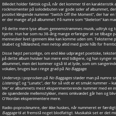
Billedet holder faktisk også, når det kommer til en karakterist
rockmomenter på solodebuten var gode sider af albummet, der 
positivt klingende nummer “Switch Off the Moment”, der har en 
er der mange af på albummet. På numre som “Skeleton” kan man
På dette mere lyse album gennemstrømmes musik, udtryk og tek
hjerte. Hun har som nu 38-årig mange erfaringer at se tilbage 
mennesker livet igennem ikke kan komme uden om. Teksterne på
skabet og håbløshed, men netop altid med gode håb for fremtide
Disse højst personlige, om end ikke udpræget poetiske, tekster l
på dette album hvisker hun mere end tidligere, og hun synger m
albummet, men det kommer også til at lyde, som om sangerinden
vokalen, bruges kun i ringe grad på
No Baggage
.
Undervejs i poprocken på
No Baggages
støder man på numre so
Listening?
, og “Lunatic”, der for så vidt er et smukt nummer – 
Me” er albummets mest eksperimenterende nummer med en indis
de spændende mellemstykker, mens omkvædet går hen og bliver
O’Riordan eksperimentere mere.
Radio-poprocknumre, der ikke huskes, når nummeret er færdigt, 
Baggage
til at fremstå noget blodfattigt. Musikalsk set er det 