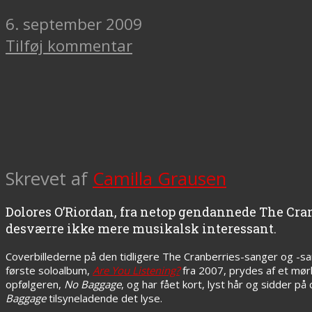
6. september 2009
Tilføj kommentar
Skrevet af
Camilla Grausen
Dolores O’Riordan, fra netop gendannede The Cran
desværre ikke mere musikalsk interessant.
Coverbillederne på den tidligere The Cranberries-sanger og -s
første soloalbum,
Are You Listening?
fra 2007, prydes af et mørk
opfølgeren,
No Baggage
, og har fået kort, lyst hår og sidder p
Baggage
tilsyneladende det lyse.