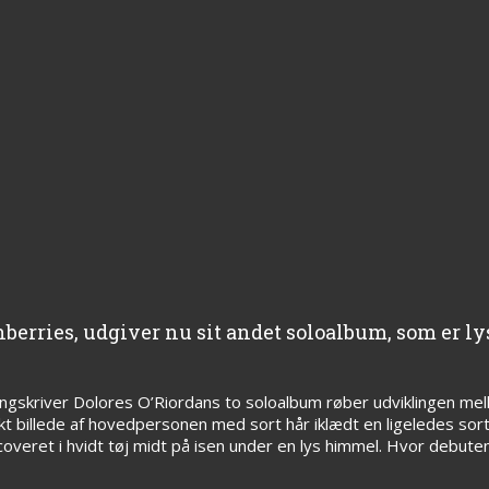
berries, udgiver nu sit andet soloalbum, som er l
angskriver Dolores O’Riordans to soloalbum røber udviklingen me
t billede af hovedpersonen med sort hår iklædt en ligeledes sort
å coveret i hvidt tøj midt på isen under en lys himmel. Hvor debut