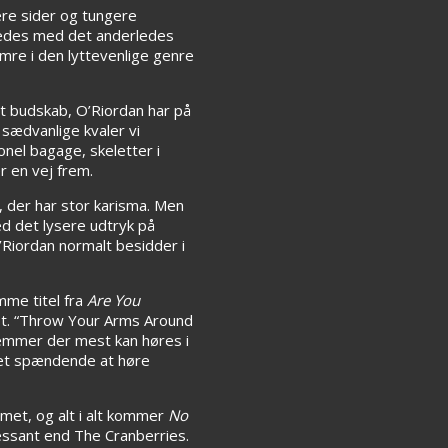
ere sider og tungere
ledes med det anderledes
mre i den lyttevenlige genre
t budskab, O’Riordan har på
sædvanlige kvaler vi
el bagage, skeletter i
r en vej frem.
, der har stor karisma. Men
d det lysere udtryk på
Riordan normalt besidder i
me titel fra
Are You
kst. “Throw Your Arms Around
emmer der mest kan høres i
ret spændende at høre
mmet, og alt i alt kommer
No
ressant end The Cranberries.