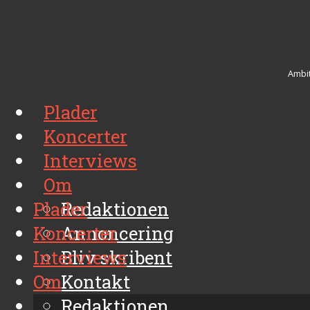
Ambit
Plader
Koncerter
Interviews
Om
Plader
Redaktionen
Koncerter
Annoncering
Interviews
Bliv skribent
Om
Kontakt
Arkiv
Redaktionen