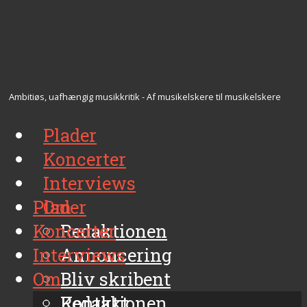
Ambitiøs, uafhængig musikkritik - Af musikelskere til musikelskere
Plader
Koncerter
Interviews
Plader
Om
Koncerter
Redaktionen
Interviews
Annoncering
Om
Bliv skribent
Kontakt
Redaktionen