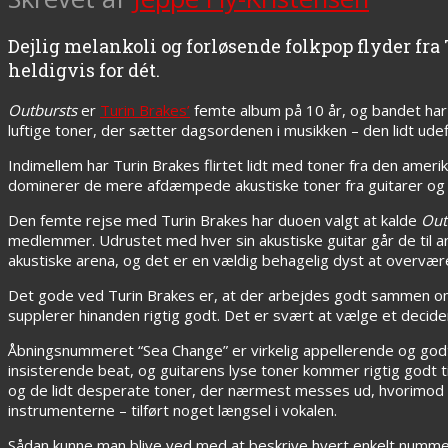
Dejlig melankoli og forløsende folkpop flyder fr
heldigvis for dét.
Outbursts
er
Turin Brakes’
femte album på 10 år, og bandet har 
luftige toner, der sætter dagsordenen i musikken – den lidt udef
Indimellem har Turin Brakes flirtet lidt med toner fra den amer
dominerer de mere afdæmpede akustiske toner fra guitarer og sl
Den femte rejse med Turin Brakes har duoen valgt at kalde
Out
medlemmer. Udrustet med hver sin akustiske guitar går de til ang
akustiske arena, og det er en vældig behagelig dyst at overvære.
Det gode ved Turin Brakes er, at der arbejdes godt sammen om
supplerer hinanden rigtig godt. Det er svært at vælge et decide
Åbningsnummeret “Sea Change” er virkelig appellerende og godt 
insisterende beat, og guitarens lyse toner kommer rigtig godt 
og de lidt desperate toner, der nærmest messes ud, hvorimod “
instrumenterne – tilført noget længsel i vokalen.
Sådan kunne man blive ved med at beskrive hvert enkelt nummer