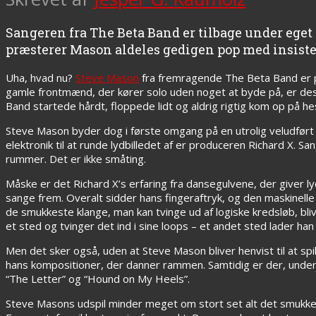
Sangeren fra The Beta Band er tilbage under eg
præsterer Mason aldeles gedigen pop med insister
Uha, hvad nu?
Steve Mason
fra fremragende The Beta Band er p
gamle frontmænd, der kører solo uden noget at byde på, er de
Band startede hårdt, floppede lidt og aldrig rigtig kom op på he
Steve Mason byder dog i første omgang på en utrolig veludført
elektronik til at runde lydbilledet af er produceren Richard X. 
rummer. Det er ikke småting.
Måske er det Richard X’s erfaring fra dansegulvene, der giver 
sange frem. Overalt sidder hans fingeraftryk, og den maskinelle 
de smukkeste klange, man kan tvinge ud af logiske kredsløb, bli
et sted og tvinger det ind i sine loops – et andet sted lader han 
Men det sker også, uden at Steve Mason bliver henvist til at sp
hans kompositioner, der danner rammen. Samtidig er der, under
“The Letter” og “Hound on My Heels”.
Steve Masons udspil minder meget om stort set alt det smukkeste