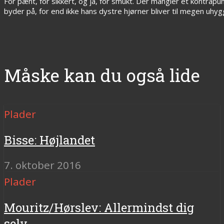
For pænt, for sikkert, og ja, for smukt. Der mangler et kontrap
byder på, for end ikke hans dystre hjørner bliver til megen uhygg
Måske kan du også lide
Plader
Bisse: Højlandet
7. oktober 2016
Plader
Mouritz/Hørslev: Allermindst dig
selv