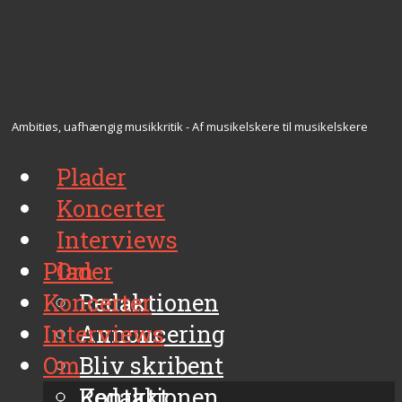
Ambitiøs, uafhængig musikkritik - Af musikelskere til musikelskere
Plader
Koncerter
Interviews
Plader
Om
Koncerter
Redaktionen
Interviews
Annoncering
Om
Bliv skribent
Kontakt
Redaktionen