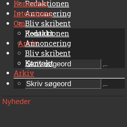
Koncerter
Redaktionen
Interviews
Annoncering
Om
Bliv skribent
Kontakt
Redaktionen
Arkiv
Annoncering
Bliv skribent
Kontakt
Arkiv
Nyheder