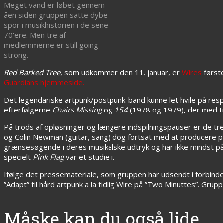
Meget vand er løbet gennem
åen siden gruppen satte dybe
spor i musikhistorien i de sene
70'ere. Men tre af
medlemmerne er still going
strong.
Red Barked Tree
, som udkommer den 11. januar, er
Wires
første
Guardians hjemmeside.
Det legendariske artpunk/postpunk-band kunne let hvile på res
efterfølgerne
Chairs Missing
og
154
(1978 og 1979), der med ti
På trods af opløsninger og længere indspilningspauser er de
og Colin Newman (guitar, sang) dog fortsat med at producere p
grænsesøgende i deres musikalske udtryk og har ikke mindst p
specielt
Pink Flag
var et studie i.
Ifølge det pressemateriale, som gruppen har udsendt i forbin
”Adapt” til hård artpunk a la tidlig Wire på ”Two Minuttes”. Grupp
Måske kan du også lide