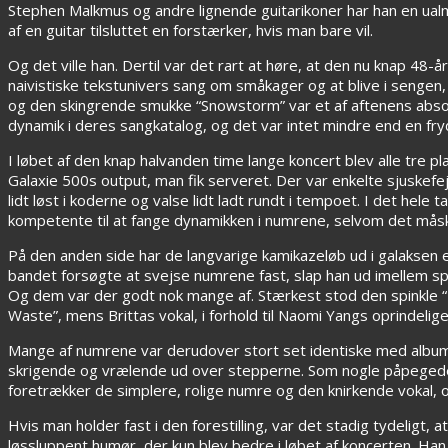
Stephen Malkmus og andre lignende guitarikoner har han en u
af en guitar tilsluttet en forstærker, hvis man bare vil.
Og det ville han. Dertil var det rart at høre, at den nu knap 48
naivistiske tekstunivers sang om småkager og at blive i senge
og den skingrende smukke “Snowstorm” var et af aftenens abs
dynamik i deres sangkatalog, og det var intet mindre end en fryd
I løbet af den knap halvanden time lange koncert blev alle tre
Galaxie 500s output, man fik serveret. Der var enkelte sjuskefe
lidt løst i koderne og valse lidt ladt rundt i tempoet. I det h
kompetente til at fange dynamikken i numrene, selvom det måske b
På den anden side har de langvarige kamikazeløb ud i galaksen 
bandet forsøgte at svejse numrene fast, slap han ud imellem s
Og dem var der godt nok mange af. Stærkest stod den spinkle 
Waste”, mens Brittas vokal, i forhold til Naomi Yangs oprindelige 
Mange af numrene var derudover stort set identiske med albumv
skrigende og vrælende ud over stepperne. Som nogle påpegede
foretrækker de simplere, rolige numre og den knirkende vokal, 
Hvis man holder fast i den forestilling, var det stadig tydeligt
løssluppent humør, der kun blev bedre i løbet af koncerten. Ha