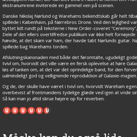
ekstranumrene inviterede en gammel ven på scenen.
Danske Nikolaj Nørlund og Warehams bekendtskab går helt tilba
spillede i København, på Nørrebros Drone. Ved den lejlighed va
byttet lidt rundt på teksterne i New Order-coveret “Ceremony”, s
Dele af det ellers overtilfredse publikum var ikke helt fornø
hævde, at det skam var ham, der havde tabt Nørlunds guitar. Nø
spillede bag Warehams torden.
Afslutningskanonaden med både det føromtalte, ugudeligt gode 
tvivl om, hvorvidt det ville være en fersk oplevelse at høre Gal
løs af tanken om, at det var det oprindelige band, for den forven
ualmindeligt god og vellignende reproduktion af Galaxie-magien.
Og de, der skulle have været i tvivl om, hvorvidt Wareham egen
overbevist af frontmandens tydelige glæde ved igen at vride sin 
Så kan man jo altid skrue højere op for reverben.