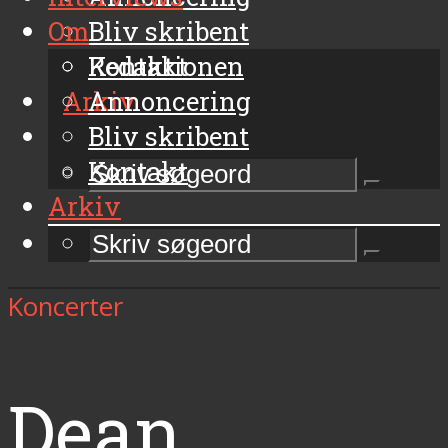
Om
Bliv skribent
Kontakt
Redaktionen
Arkiv
Annoncering
Bliv skribent
Kontakt
Arkiv
Koncerter
Dean