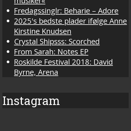
musiker«
Fredagssinglr: Beharie – Adore
2025's bedste plader ifølge Anne
Kirstine Knudsen
Crystal Shipsss: Scorched
From Sarah: Notes EP
Roskilde Festival 2018: David
Byrne, Arena
Instagram
Vi
Fredagens
Torsdag
Final
Vi
Mandagen
Et
2026
Roskilde
Roskilde
Festivalens
Mandag