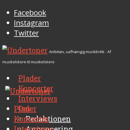
Facebook
Instagram
Twitter
Ambitiøs, uafhængig musikkritik - Af
musikelskere til musikelskere
Plader
Koncerter
Interviews
Plader
Om
Koncerter
Redaktionen
Interviews
Annoncering