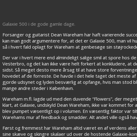
Galaxie 500 i de gode gamle dage.
Forsanger og guitarist Dean Wareham har haft varierende succe
kan man godt argumentere for, at det er Galaxie 500, man vil h
så i hvert fald oplagt for Wareham at genbesøge sin støjrocked
Der var i hvert mere end almindeligt salige smil at spore hos 
Vesterbro, og det kan ikke være helt forkert at konkludere, a
sidst. Så meget desto mere årsag til at have store forventninger t
hovedet af de forreste. De havde i det hele taget det meste af
gjorde udsynet og lyden besværlig at opfange, hvis man stod bla
mange andre steder i København.
Wareham m.fl. lagde ud med den duvende “Flowers”, der meget
klart, at Galaxie, undskyld Dean Wareham, ikke var kommet for 
blev pumpet væsentligt op i volumen. En væsentlig faktor var til
Warehams mur af feedback og smadder. Alt andet ville også have 
Først og fremmest har Wareham altid været en af verdens allerbed
sine skæve og skingre skalaer ud over de hostende Galaxie-ko