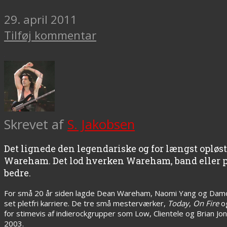
29. april 2011
Tilføj kommentar
Skrevet af
S. Jakobsen
Det lignede den legendariske og for længst opløs
Wareham. Det lod hverken Wareham, band eller 
bedre.
For små 20 år siden lagde Dean Wareham, Naomi Yang og Dam
set pletfri karriere. De tre små mesterværker,
Today
,
On Fire
o
for stimevis af indierockgrupper som Low, Clientele og Brian J
2003.