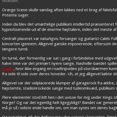
hinanden.
Orange Scene skulle søndag aften lukkes ned et brag af følelsfu
Potente sager.
Inden da blev det umættelige publikum imidlertid præsenteret
hypnotiserende ud af de enorme højttalere, inden det meste af f
Centralt placeret var naturligvis forsanger og guitarist Caleb Fo
koncerten igennem. Alligevel ganske imponerende, eftersom 
længere turné.
En turné, der formentlig var sat i gang i forbindelse med udgi
halve time var det primært nyere sange, Nashville-bandet spille
South”
, hvor ikke engang en roadtripvideo på storskærmen kun
fra side til side over deres hoveder. Uh, at jeg alligevel købte d
Alligevel var der velplacerede klumper af garagerock fra ældre
højstemte, stadionrockede sange med tudeomkvæd, publikum så 
Flere elementer stod lidt hen i det uvisse for mig under Kings 
Norge? Og var det egentlig helt ligegyldigt? Bandet var generel
må jo så i sidste ende handle om, om man synes om deres bagk
Og naturligvis gik der fællessang i den senere i koncerten. Før