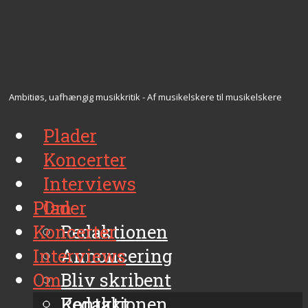
Ambitiøs, uafhængig musikkritik - Af musikelskere til musikelskere
Plader
Koncerter
Interviews
Plader
Om
Koncerter
Redaktionen
Interviews
Annoncering
Om
Bliv skribent
Kontakt
Redaktionen