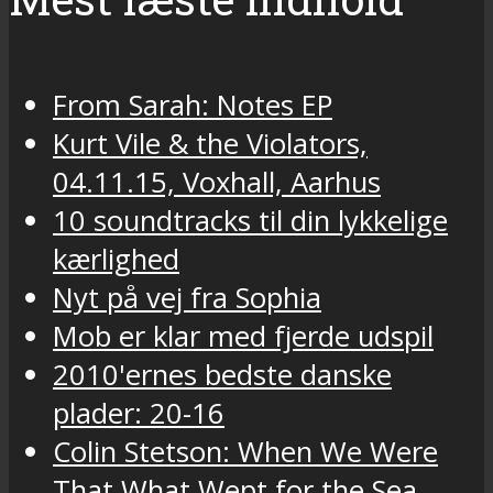
From Sarah: Notes EP
Kurt Vile & the Violators,
04.11.15, Voxhall, Aarhus
10 soundtracks til din lykkelige
kærlighed
Nyt på vej fra Sophia
Mob er klar med fjerde udspil
2010'ernes bedste danske
plader: 20-16
Colin Stetson: When We Were
That What Wept for the Sea