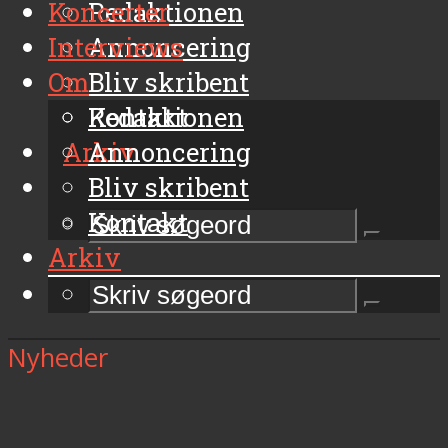
Koncerter
Redaktionen
Interviews
Annoncering
Om
Bliv skribent
Kontakt
Redaktionen
Arkiv
Annoncering
Bliv skribent
Kontakt
Arkiv
Nyheder