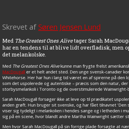
Skrevet af
Søren Jensen Lund
Med
The Greatest Ones Alive
tager Sarah MacDougall
har en tendens til at blive lidt overfladisk, men
det melankolske.
Med
The Greatest Ones Alive
kunne man frygte frelst amerikansk
MacDougall
er et helt andet sted. Den unge svensk-canadier ko
Whitehorse. Her har hun i lang tid været en af spirerne på de
som det uspolerede og autentiske – præcis som den natur, der u
storbysmelankoli i Toronto og de overstimulerede Wainwright-bø
Sarah MacDougall forsøger ikke at leve op til prædikatet uspoler
anden grøft. Hun bruger sit svenske, og har fået tilnavnet ‘Den 
viser sig tydeligt i melankolien i hendes sange og i letheden i 
sig på en scene, hvor blandt andre Martha Wainwright sætter s
Men hvor Sarah MacDougall på sin forrige plade forsøgte at næ