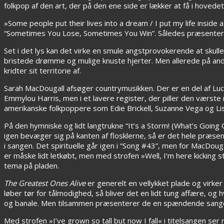
folkpop af den art, der på den ene side er lækker at få i hovede
»Some people put their lives into a dream / I put my life insid
“Sometimes You Lose, Sometimes You Win”. Således præsenteres 
Set i det lys kan det virke en smule angstprovokerende at skulle l
bristede drømme og mulige knuste hjerter. Men allerede på ande
kridter sit territorie af.
Sarah MacDougall afsøger countrymusikken. Der er en del af Lu
Emmylou Harris, men i et lavere register, der piller den værste
amerikanske folkpoppere som Edie Brickell, Suzanne Vega og Lis
På den hymniske og lidt langtrukne “It’s a Storm! (What’s Going 
igen bevæger sig på kanten af flosklerne, så er det hele præsen
i sangen. Det spirituelle går igen i “Song #43”, men for MacDou
er måske lidt letkøbt, men med strofen »Well, I’m here kicking st
tema på pladen.
The Greatest Ones Alive
er generelt en vellykket plade og vir
løber tør for tålmodighed, så bliver det en lidt tung affære, og
og banale. Men tilsammen præsenterer de en spændende sanger o
Med strofen »I’ve grown so tall but now I fall« i titelsangen s