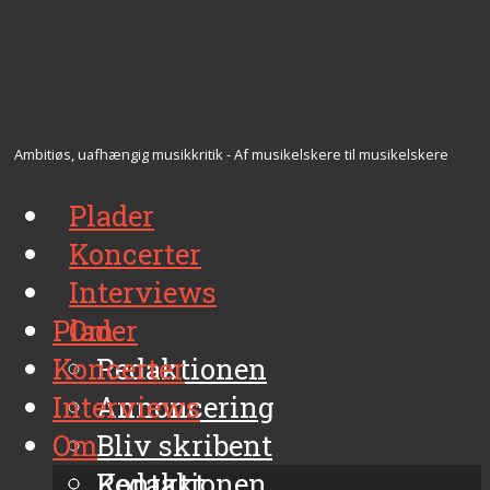
Ambitiøs, uafhængig musikkritik - Af musikelskere til musikelskere
Plader
Koncerter
Interviews
Plader
Om
Koncerter
Redaktionen
Interviews
Annoncering
Om
Bliv skribent
Kontakt
Redaktionen