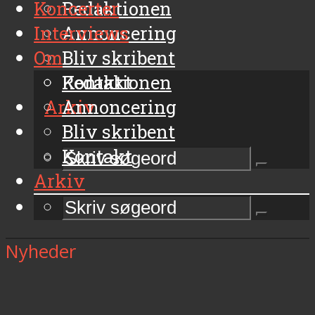
Koncerter
Redaktionen
Interviews
Annoncering
Om
Bliv skribent
Kontakt
Redaktionen
Arkiv
Annoncering
Bliv skribent
Kontakt
Arkiv
Nyheder