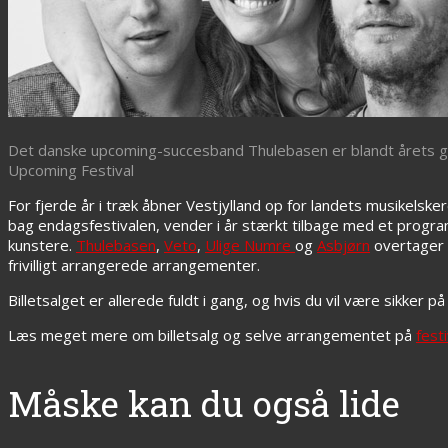
Det danske upcoming-succesband Thulebasen er blandt årets g
Upcoming Festival
For fjerde år i træk åbner Vestjylland op for landets musikelsk
bag endagsfestivalen, vender i år stærkt tilbage med et progr
kunstere.
Thulebasen
,
Veto
,
Ulige Numre
og
Asbjørn
overtager 
frivilligt arrangerede arrangementer.
Billetsalget er allerede fuldt i gang, og hvis du vil være sikker p
Læs meget mere om billetsalg og selve arrangementet på
fest
Måske kan du også lide