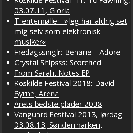
Roskilde Festival '11: Tu Fawning,
03.07.11, Gloria
Trentemøller: »Jeg har aldrig set
mig selv som elektronisk
musiker«
Fredagssinglr: Beharie – Adore
Crystal Shipsss: Scorched
From Sarah: Notes EP
Roskilde Festival 2018: David
Byrne, Arena
Årets bedste plader 2008
Vanguard Festival 2013, lørdag
03.08.13, Søndermarken,