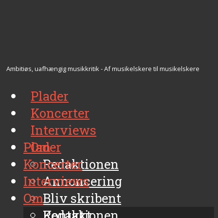
Ambitiøs, uafhængig musikkritik - Af musikelskere til musikelskere
Plader
Koncerter
Interviews
Plader
Om
Koncerter
Redaktionen
Interviews
Annoncering
Om
Bliv skribent
Kontakt
Redaktionen