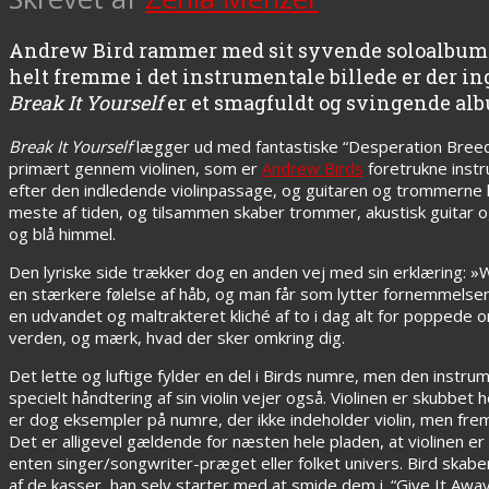
Andrew Bird rammer med sit syvende soloalbum 
helt fremme i det instrumentale billede er der in
Break It Yourself
er et smagfuldt og svingende albu
Break It Yourself
lægger ud med fantastiske “Desperation Breeds”
primært gennem violinen, som er
Andrew Birds
foretrukne instr
efter den indledende violinpassage, og guitaren og trommerne
meste af tiden, og tilsammen skaber trommer, akustisk guitar
og blå himmel.
Den lyriske side trækker dog en anden vej med sin erklæring: »
en stærkere følelse af håb, og man får som lytter fornemmelsen a
en udvandet og maltrakteret kliché af to i dag alt for poppede o
verden, og mærk, hvad der sker omkring dig.
Det lette og luftige fylder en del i Birds numre, men den instr
specielt håndtering af sin violin vejer også. Violinen er skubbet 
er dog eksempler på numre, der ikke indeholder violin, men frems
Det er alligevel gældende for næsten hele pladen, at violinen 
enten singer/songwriter-præget eller folket univers. Bird skab
af de kasser, han selv starter med at smide dem i. “Give It Aw