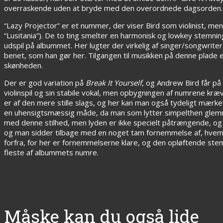
overraskende uden at bryde med den overordnede dagsorden.
“Lazy Projector” er et nummer, der viser Bird som violinist, men
“Lusitania”). De to ting smelter en harmonisk og lowkey ste
udspil på albummet. Her lugter der virkelig af singer/songwrit
benet, som han gør her. Tilgangen til musikken på denne plad
skønheden.
Der er god variation på
Break It Yourself
, og Andrew Bird får på
violinspil og sin stabile vokal, men opbygningen af numrene kr
er af den mere stille slags, og her kan man også tydeligt mærke
en uhensigtsmæssig måde, da man som lytter simpelthen glemme
med denne stilhed, men lyden er ikke specielt påtrængende, og p
og man sidder tilbage med en noget tam fornemmelse af, hvem A
forfra, for her er fornemmelserne klare, og den opløftende ste
fleste af albummets numre.
Måske kan du også lide