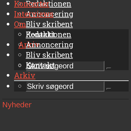
Koncerter
Redaktionen
Interviews
Annoncering
Om
Bliv skribent
Kontakt
Redaktionen
Arkiv
Annoncering
Bliv skribent
Kontakt
Arkiv
Nyheder