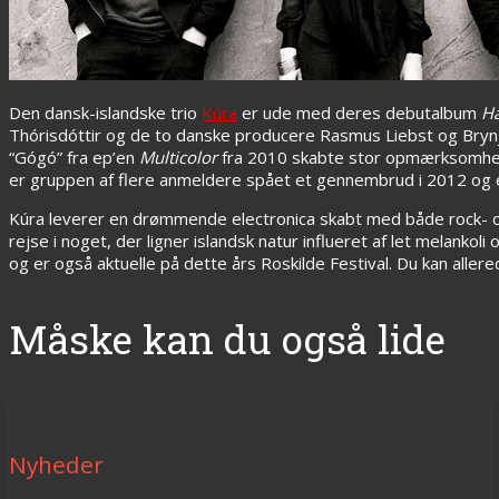
Den dansk-islandske trio
Kúra
er ude med deres debutalbum
Ha
Thórisdóttir og de to danske producere Rasmus Liebst og Brynja
“Gógó” fra ep’en
Multicolor
fra 2010 skabte stor opmærksomhed.
er gruppen af flere anmeldere spået et gennembrud i 2012 og e
Kúra leverer en drømmende electronica skabt med både rock- 
rejse i noget, der ligner islandsk natur influeret af let melanko
og er også aktuelle på dette års Roskilde Festival. Du kan aller
Måske kan du også lide
Nyheder