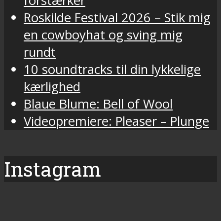
forstærker
Roskilde Festival 2026 – Stik mig
en cowboyhat og sving mig
rundt
10 soundtracks til din lykkelige
kærlighed
Blaue Blume: Bell of Wool
Videopremiere: Pleaser – Plunge
Instagram
Vi
Fredagens
Torsdag
Final
Vi
Mandagen
Et
2026
Roskilde
Roskilde
Festivalens
Mandag