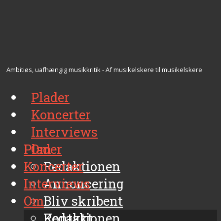
Ambitiøs, uafhængig musikkritik - Af musikelskere til musikelskere
Plader
Koncerter
Interviews
Plader
Om
Koncerter
Redaktionen
Interviews
Annoncering
Om
Bliv skribent
Kontakt
Redaktionen