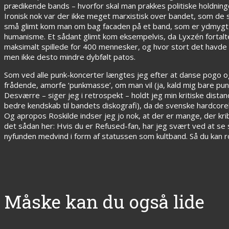
prædikende bands – hvorfor skal man prakkes politiske holdning
Ironisk nok var der ikke meget marxistisk over bandet, som de s
små glimt kom man om bag facaden på et band, som er ydmygt in
humanisme. Et sådant glimt kom eksempelvis, da Lyxzén fortalt
maksimalt spillede for 400 mennesker, og hvor stort det havde væ
men ikke desto mindre dybfølt patos.
Som ved alle punk-koncerter længtes jeg efter at danse pogo 
frådende, amorfe ‘punkmasse’, om man vil (ja, kald mig bare pun
Desværre – siger jeg i retrospekt – holdt jeg min kritiske distan
bedre kendskab til bandets diskografi), da de svenske hardcor
Og apropos Roskilde indser jeg jo nok, at der er mange, der kri
det sådan her: Hvis du er Refused-fan, har jeg svært ved at se 
nyfunden medvind i form af statussen som kultband. Så du kan roli
Måske kan du også lide