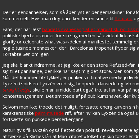
Der er gendannelser, som så åbenlyst er pengemaskiner for afda
kommercielt. Hvis man dog bare kender en smule til
Refused
og
Fans, der har læst
bandets svanesang af et marxistisk-politisk 
politiske hjerte brænder for sin sag med en så evident lidenskab,
glorify or celebrate what was«-delen af manifestet temmelig or
nogle tusinde mennesker, der i Barcelonas tropenat fryder sig
Fortabte Søn om igen.
Jeg skal blankt indrømme, at jeg ikke er den store Refused-fa
sig til et par sange, der ikke har sagt mig det store. Men som g
Når det kommer til stykket, er punkens ultimative medie jo live
Lyxzén i spidsen. Lyxzén vred sig, hoppede, dansede og løb ru
straight edge
, skulle man umiddelbart også tro, at han var på 
koncerten igennem. Det smittede af på publikumshavet, der kvi
Selvom man ikke troede det muligt, fortsatte energikurven si
karakteristiske
palm-mutede
riff, efter hvilken Lyxzén da ogs
fortsætte sin punkede berserkergang.
Naturligvis fik Lyxzén også flettet den politisk-revolutionære
at tænke på Klichés lån af Mao-citatet »folket og kun folket er dr