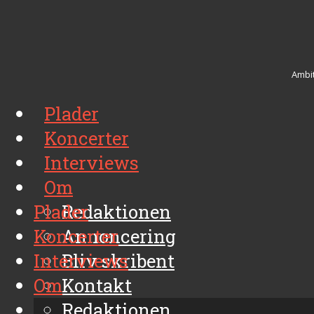
Ambit
Plader
Koncerter
Interviews
Om
Plader
Redaktionen
Koncerter
Annoncering
Interviews
Bliv skribent
Om
Kontakt
Arkiv
Redaktionen