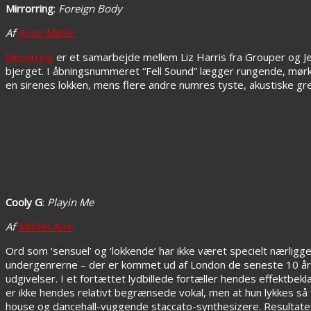
Mirrorring
:
Foreign Body
Af
Anna Møller
Mirrorring
er et samarbejde mellem Liz Harris fra Grouper og Je
bjerget. I åbningsnummeret “Fell Sound” lægger rungende, mørk
en sirenes lokken, mens flere andre numres tyste, akustiske greb
Cooly G
:
Playin Me
Af
Mikkel Arre
Ord som ‘sensuel’ og ‘lokkende’ har ikke været specielt nærligg
undergenrerne – der er kommet ud af London de seneste 10 å
udgivelser. I et fortættet lydbillede fortæller hendes effektbek
er ikke hendes relativt begrænsede vokal, men at hun lykkes 
house og dancehall-vuggende staccato-synthesizere. Resultatet e