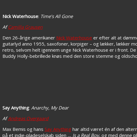
Nick Waterhouse
:
Time’s All Gone
Af
Camilla Grausen
Den 26-årige amerikaner
Nick Waterhouse
er efter alt at dømme
guitarlyd anno 1955, saxofoner, korpiger – og lækker, lækker 
retro, selvom helt igennem unge Nick Waterhouse er i front. De
Buddy Holly-bebrillede knøs med den store stemme og oldschoo
Say Anything
:
Anarchy, My Dear
Af
Andreas Overgaard
Max Bemis og hans
Say Anything
har altid været én af den alte
på et indie-pladeselskab siden
… Is a Real Boy
, og med denne pl