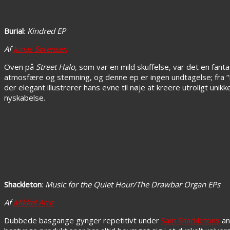
Burial
:
Kindred EP
Af
Jonas Sørensen
Oven på
Street Halo
, som var en mild skuffelse, var det en fan
atmosfære og stemning, og denne ep er ingen undtagelse; fra “Ki
der elegant illustrerer hans evne til nøje at kreere utroligt unik
nyskabelse.
Shackleton
:
Music for the Quiet Hour/The Drawbar Organ EPs
Af
Mikkel Arre
Dubbede basgange gynger repetitivt under
Sam Shackletons
an