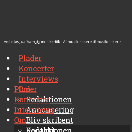
Ambitiøs, uafhængig musikkritik - Af musikelskere til musikelskere
Plader
Koncerter
Interviews
Plader
Om
Koncerter
Redaktionen
Interviews
Annoncering
Om
Bliv skribent
Kontakt
Redaktionen