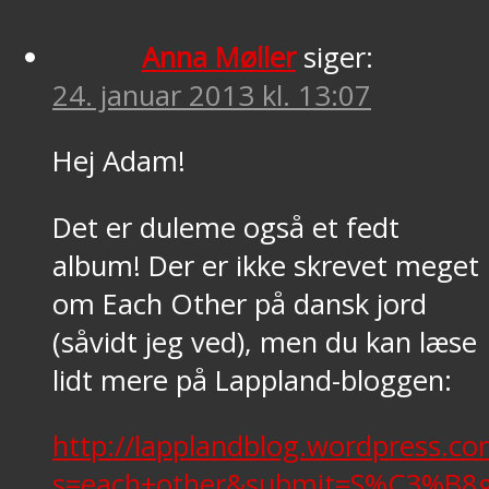
Anna Møller
siger:
24. januar 2013 kl. 13:07
Hej Adam!
Det er duleme også et fedt
album! Der er ikke skrevet meget
om Each Other på dansk jord
(såvidt jeg ved), men du kan læse
lidt mere på Lappland-bloggen:
http://lapplandblog.wordpress.co
s=each+other&submit=S%C3%B8