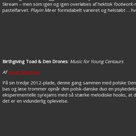
Skream – men som igen og igen overløbes af hektisk
footwork
-
pastelfarvet.
Playin Me
er formidabelt varieret og helstøbt … hv
Birthgiving Toad & Den Drones
:
Music for Young Centaurs
Af
Jonas Sørensen
På sin tredje 2012-plade, denne gang sammen med polske Den Dron
bas og løse trommer opnår den polsk-danske duo en psykedelisk d
eksperimentelle syrejams med så stærke melodiske hooks, at de
det er en vidunderlig oplevelse.