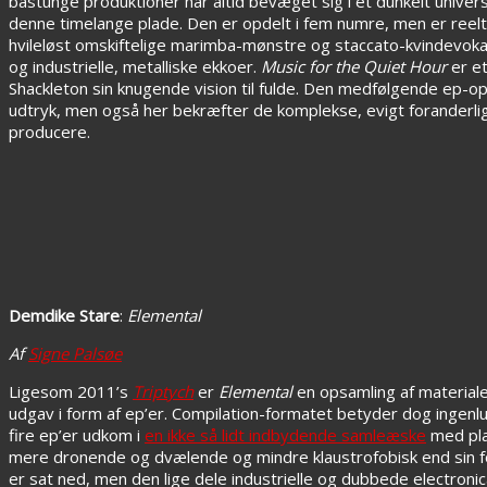
bastunge produktioner har altid bevæget sig i et dunkelt univers
denne timelange plade. Den er opdelt i fem numre, men er reelt
hvileløst omskiftelige marimba-mønstre og staccato-kvindevokal
og industrielle, metalliske ekkoer.
Music for the Quiet Hour
er et
Shackleton sin knugende vision til fulde. Den medfølgende ep-o
udtryk, men også her bekræfter de komplekse, evigt forander
producere.
Demdike Stare
:
Elemental
Af
Signe Palsøe
Ligesom 2011’s
Triptych
er
Elemental
en opsamling af materia
udgav i form af ep’er. Compilation-formatet betyder dog ingen
fire ep’er udkom i
en ikke så lidt indbydende samleæske
med pla
mere dronende og dvælende og mindre klaustrofobisk end sin f
er sat ned, men den lige dele industrielle og dubbede electron