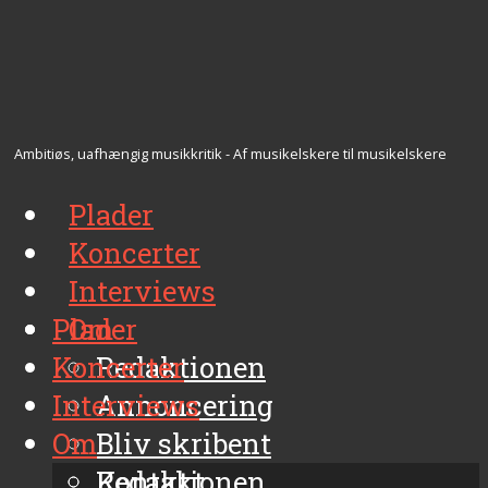
Ambitiøs, uafhængig musikkritik - Af musikelskere til musikelskere
Plader
Koncerter
Interviews
Plader
Om
Koncerter
Redaktionen
Interviews
Annoncering
Om
Bliv skribent
Kontakt
Redaktionen