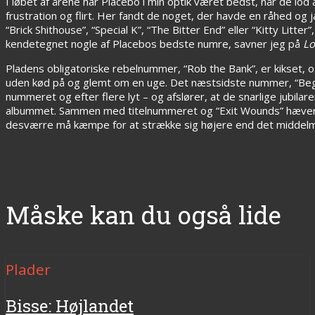
I løbet af årene har Placebo i min optik været bedst, når de lod 
frustration og flirt. Her fandt de noget, der havde en råhed og
“Brick Shithouse”, “Special K”, “The Bitter End” eller “Kitty Litt
kendetegnet nogle af Placebos bedste numre, savner jeg på
Lo
Pladens obligatoriske rebelnummer, “Rob the Bank”, er kikset,
uden kød på og glemt om en uge. Det næstsidste nummer, “Begin 
nummeret og efter flere lyt – og afslører, at de snarlige jubi
albummet. Sammen med titelnummeret og “Exit Wounds” hæver 
desværre må kæmpe for at strække sig højere end det middel
Måske kan du også lide
Plader
Bisse: Højlandet