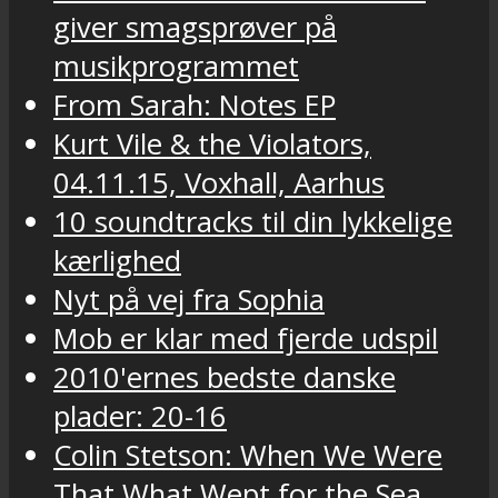
giver smagsprøver på
musikprogrammet
From Sarah: Notes EP
Kurt Vile & the Violators,
04.11.15, Voxhall, Aarhus
10 soundtracks til din lykkelige
kærlighed
Nyt på vej fra Sophia
Mob er klar med fjerde udspil
2010'ernes bedste danske
plader: 20-16
Colin Stetson: When We Were
That What Wept for the Sea