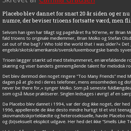
Placebo blev dannet for snart 20 år siden og er 
numre, der beviser trioens fortsatte værd, men fl
Selvom han igen har tillagt sig pagehåret fra 90’erne, er Brian 
fald trioens to originale medlemmer, Brian Molko og Stefan Olsd
cat out of the bag? / Who told the world that I was older?« De
engelsk/skotsk/amerikansk/svensk/luxembourgske bands syve
Trioen lægger stærkt ud med titelnummeret, en iørefaldende ro
skæring og viser bandets gennemgående talent for melodisk ro
Det blev derimod den noget ringere “Too Many Friends” med Molk
dagen på at glo ind i deres telefoner, mens ensomheden og distan
never be there for,« synger Molko. Som på seneste fuldlængd
som også Muse praktiserer. Singlen ledsages i øvrigt af en sæ
Da Placebo blev dannet i 1994, var der dog ikke noget, der he
1996, appellerede de ikke desto mindre hurtigt til et vist teen
skovmandsskjorteklædte og heteroseksuelle, havde Placebo no
og (bi)seksuelt eksplicit udgave. Her hed det ikke “Smells Like