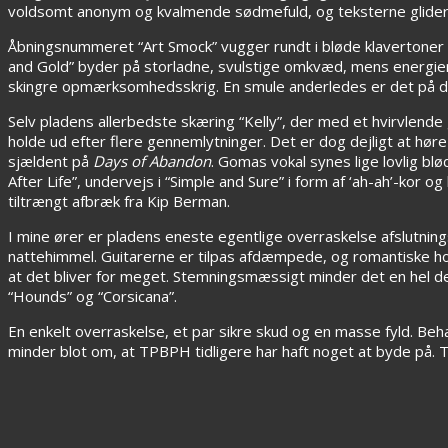
voldsomt anonym og kvalmende sødmefuld, og teksterne glider forb
Åbningsnummeret “Art Smock” vugger rundt i bløde klavertoner o
and Gold” byder på storladne, svulstige omkvæd, mens energien 
skingre opmærksomhedsskrig. En smule anderledes er det på d
Selv pladens allerbedste skæring “Kelly”, der med et hvirvlend
holde ud efter flere gennemlytninger. Det er dog dejligt at høre
sjældent på
Days of Abandon
. Gomas vokal synes lige lovlig bl
After Life”, undervejs i “Simple and Sure” i form af ‘ah-ah’-kor
tiltrængt afbræk fra Kip Berman.
I mine ører er pladens eneste egentlige overraskelse afslutni
nattehimmel. Guitarerne er tilpas afdæmpede, og romantiske horna
at det bliver for meget. Stemningsmæssigt minder det en hel de
“Hounds” og “Corsicana”.
En enkelt overraskelse, et par sikre skud og en masse fyld. Be
minder blot om, at TPBPH tidligere har haft noget at byde på. Tr