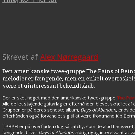
Skrevet af
Alex Nørregaard
Den amerikanske twee-gruppe The Pains of Being 
melodier er fængende, men en enkelt overraskelse 
være et uinteressant bekendtskab.
Der er sket noget med den amerikanske twee-gruppe
The Pain
Alle de let støjende guitarlag er efterhånden blevet skrællet af 
Gruppen er på deres seneste album,
Days of Abandon
, endvid
efterhånden også forvandlet sig til at være frontmand Kip Berm
TPBPH er på overfladen dog så catchy, som de altid har været
fængende, bliver
Days of Abandon
aldrig rigtig interessant at v