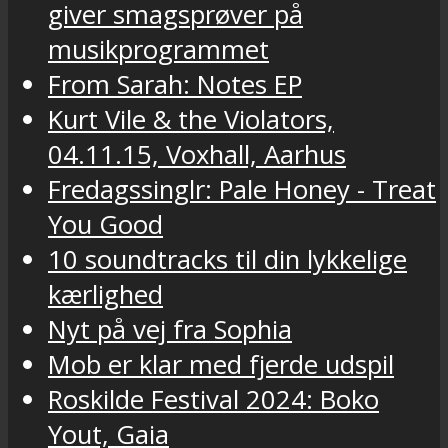
giver smagsprøver på
musikprogrammet
From Sarah: Notes EP
Kurt Vile & the Violators,
04.11.15, Voxhall, Aarhus
Fredagssinglr: Pale Honey - Treat
You Good
10 soundtracks til din lykkelige
kærlighed
Nyt på vej fra Sophia
Mob er klar med fjerde udspil
Roskilde Festival 2024: Boko
Yout, Gaia