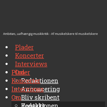
Ambitiøs, uafhængig musikkritik - Af musikelskere til musikelskere
Plader
Koncerter
Interviews
Plader
Om
Koncerter
Redaktionen
Interviews
Annoncering
Om
Bliv skribent
Kontakt
Redaktionen