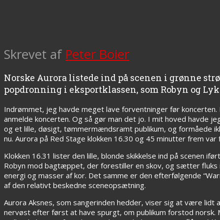
Skrevet af
Peter Boier
Norske Aurora listede ind på scenen i grønne s
popdronning i eksportklassen, som Robyn og Lykk
Indrømmet, jeg havde meget lave forventninger før koncerten
anmelde koncerten. Og så gør man det jo. I mit hoved havde jeg 
og et lille, døsigt, tømmermændsramt publikum, og formåede ikke 
nu.
Aurora på Red Stage klokken 16.30 og 45 minutter frem var
Klokken 16.31 lister den lille, blonde skikkelse ind på scenen i
Robyn mod bagtæppet, der forestiller en skov, og sætter fluks 
energi og masser af kor. Det samme er den efterfølgende “Warr
af den relativt beskedne sceneopsætning.
Aurora Aksnes, som sangerinden hedder, viser sig at være lidt af
nervøst efter først at have spurgt, om publikum forstod norsk. 