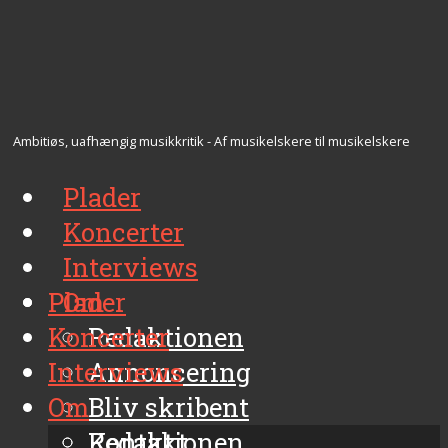
Ambitiøs, uafhængig musikkritik - Af musikelskere til musikelskere
Plader
Koncerter
Interviews
Plader
Om
Koncerter
Redaktionen
Interviews
Annoncering
Om
Bliv skribent
Kontakt
Redaktionen