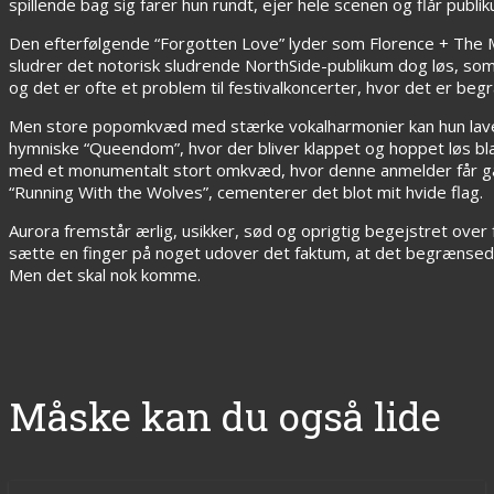
spillende bag sig farer hun rundt, ejer hele scenen og flår publi
Den efterfølgende “Forgotten Love” lyder som Florence + The Ma
sludrer det notorisk sludrende NorthSide-publikum dog løs, som
og det er ofte et problem til festivalkoncerter, hvor det er be
Men store popomkvæd med stærke vokalharmonier kan hun lave i
hymniske “Queendom”, hvor der bliver klappet og hoppet løs bl
med et monumentalt stort omkvæd, hvor denne anmelder får gås
“Running With the Wolves”, cementerer det blot mit hvide flag.
Aurora fremstår ærlig, usikker, sød og oprigtig begejstret over 
sætte en finger på noget udover det faktum, at det begrænsed
Men det skal nok komme.
Måske kan du også lide