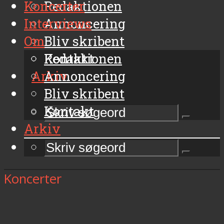
Koncerter
Redaktionen
Interviews
Annoncering
Om
Bliv skribent
Kontakt
Redaktionen
Arkiv
Annoncering
Bliv skribent
Kontakt
Arkiv
Koncerter