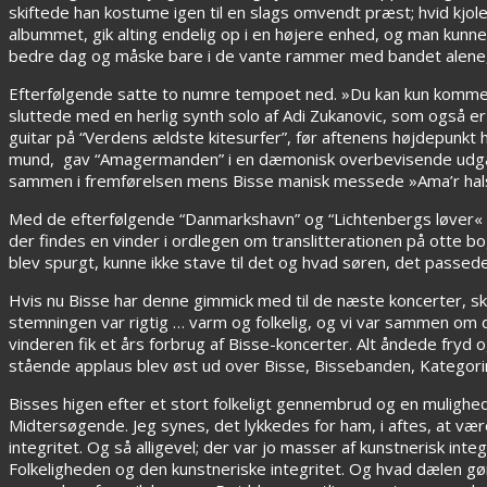
skiftede han kostume igen til en slags omvendt præst; hvid k
albummet, gik alting endelig op i en højere enhed, og man kunn
bedre dag og måske bare i de vante rammer med bandet alene, 
Efterfølgende satte to numre tempoet ned. »Du kan kun komme
sluttede med en herlig synth solo af Adi Zukanovic, som også 
guitar på “Verdens ældste kitesurfer”, før aftenens højdepunkt h
mund, gav “Amagermanden” i en dæmonisk overbevisende udgave.
sammen i fremførelsen mens Bisse manisk messede »Ama’r hal
Med de efterfølgende “Danmarkshavn” og “Lichtenbergs løver« 
der findes en vinder i ordlegen om translitterationen på otte 
blev spurgt, kunne ikke stave til det og hvad søren, det passede
Hvis nu Bisse har denne gimmick med til de næste koncerter, ska
stemningen var rigtig … varm og folkelig, og vi var sammen om d
vinderen fik et års forbrug af Bisse-koncerter. Alt åndede fryd
stående applaus blev øst ud over Bisse, Bissebanden, Kategori
Bisses higen efter et stort folkeligt gennembrud og en mulighed 
Midtersøgende. Jeg synes, det lykkedes for ham, i aftes, at væ
integritet. Og så alligevel; der var jo masser af kunstnerisk inte
Folkeligheden og den kunstneriske integritet. Og hvad dælen gør 