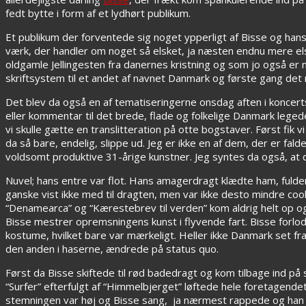
fedt bytte i form af et lydhørt publikum.
Et publikum der forventede sig noget ypperligt af Bisse og h
værk, der handler om noget så elsket, ja næsten endnu mere e
oldgamle Jellingesten fra danernes kristning og som jo også er
skriftsystem til et andet af navnet Danmark og første gang det n
Det blev da også en af tematiseringerne onsdag aften i koncert
eller kommentar til det brede, flade og folkelige Danmark le
vi skulle gætte en translitteration på otte bogstaver. Først fi
da så bare, endelig, slippe ud. Jeg er ikke en af dem, der er fal
voldsomt produktive 31-årige kunstner. Jeg syntes da også, at de
Nuvel; hans entre var flot. Hans amagerdragt klædte ham, fulde
ganske vist ikke med til dragten, men var ikke desto mindre co
“Denamearca” og “Kærestebrev til verden” kom aldrig helt op og 
Bisse mestrer opremsningens kunst i flyvende fart. Bisse forlod
kostume, hvilket bare var mærkeligt. Heller ikke Danmark set fr
den anden i haserne, ændrede på status quo.
Først da Bisse skiftede til rød badedragt og kom tilbage ind 
“Surfer” efterfulgt af “Himmelbjerget” løftede hele foretagendet
stemningen var høj og Bisse sang, ja nærmest rappede og han spi