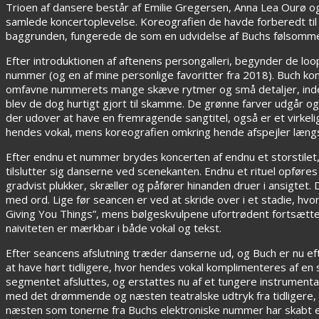
Trioen af dansere består af Emilie Gregersen, Anna Lea Ourø og 
samlede koncertoplevelse. Koreografien de havde forberedt til
baggrunden, fungerede de som en udvidelse af Buchs følsomme
Efter introduktionen af aftenens persongalleri, begynder de l
nummer (og en af mine personlige favoritter fra 2018). Buch kom
omfavne nummerets mange skæve rytmer og små detaljer, inden
blev de dog hurtigt gjort til skamme. De grønne farver udgår og
der udover at have en fremragende sangtitel, også er et virkeli
hendes vokal, mens koreografien omkring hende afspejler længs
Efter endnu et nummer brydes koncerten af endnu et storstilet,
tilslutter sig danserne ved scenekanten. Endnu et rituel opføres
gradvist plukker, skræller og påfører hinanden druer i ansigtet.
med ord. Lige før seancen er ved at skride over i et stadie, hvor
Giving You Things”, mens bølgeskvulpene ufortrødent fortsætte
naiviteten er mærkbar i både vokal og tekst.
Efter seancens afslutning træder danserne ud, og Buch er nu ef
at have hørt tidligere, hvor hendes vokal komplimenteres af en
segmentet afsluttes, og erstattes nu af et tungere instrumental
med det drømmende og næsten teatralske udtryk fra tidligere, 
næsten som tonerne fra Buchs elektroniske nummer har skabt en 