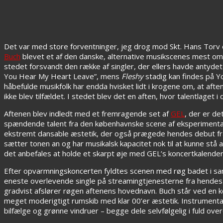
Det var med store forventninger, jeg drog mod Skt. Hans Torv o
Buch
blevet et af den danske, alternative musikscenes mest om
stedet forsvandt den række af singler, der ellers havde antydet
You Hear My Heart Leave”, mens
Fleshy
stadig kan findes på Y
håbefulde musikfolk har endda hvisket lidt i krogene om, at aft
ikke blev tilfældet. I stedet blev det en aften, hvor talentlaget
Aftenen blev indledt med et fremragende set af
GEL
, der er de
spændende talent fra den københavnske scene af eksperimental
ekstremt dansable æstetik, der også prægede hendes debut f
sætter tonen an og har musikalsk kapacitet nok til at kunne stå 
det anbefales at holde et skarpt øje med GEL’s koncertkalender
Efter opvarmningskoncerten fyldtes scenen med røg badet i sa
eneste overlevende single på streamingtjenesterne fra hendes 
gradvist afslører røgen aftenens hovednavn. Buch står ved en kon
meget moderigtigt rumskib med klar 00’er æstetik. Instrumental
bilfælge og grønne vindruer – begge dele selvfølgelig i fuld o