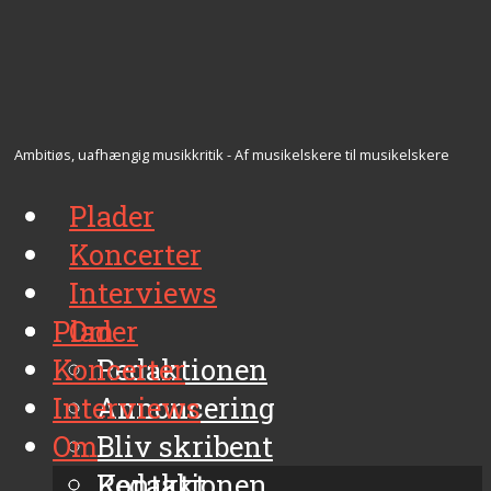
Ambitiøs, uafhængig musikkritik - Af musikelskere til musikelskere
Plader
Koncerter
Interviews
Plader
Om
Koncerter
Redaktionen
Interviews
Annoncering
Om
Bliv skribent
Kontakt
Redaktionen