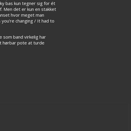
ky bas kun tegner sig for ét
f. Men det er kun en stakket
 uanset hvor meget man
ou’re changing / It had to
e som band virkelig har
t hørbar pote at turde