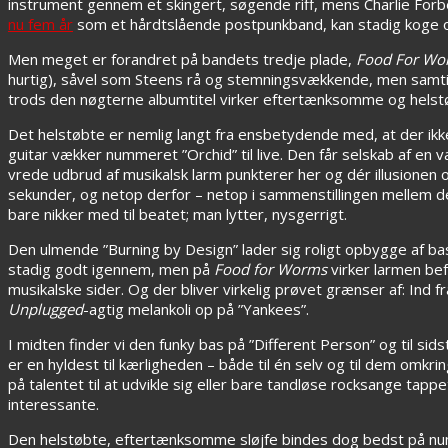
instrument gennem et skingert, søgende riff, mens Charlie For
nu fem år
som et hårdtslående postpunkband, kan stadig koge o
Men meget er forandret på bandets tredje plade,
Food For Wo
hurtig), såvel som Steens rå og stemningsvækkende, men samti
trods den nøgterne albumtitel virker eftertænksomme og helstø
Det helstøbte er nemlig langt fra ensbetydende med, at der ikke
guitar vækker nummeret ”Orchid” til live. Den får selskab af en
vrede udbrud af musikalsk larm punkterer her og dér illusionen
sekunder, og netop derfor – netop i sammenstillingen mellem d
bare nikker med til beatet; man lytter, nysgerrigt.
Den ulmende ”Burning by Design” lader sig roligt opbygge af ba
stadig godt igennem, men på
Food for Worms
virker larmen bef
musikalske sider. Og der bliver virkelig prøvet grænser af: Ind 
Unplugged
-agtig melankoli op på ”Yankees”.
I midten finder vi den funky bas på ”Different Person” og til sids
er en hyldest til kærligheden – både til én selv og til dem omk
på talentet til at udvikle sig eller bare tandløse rocksange tapp
interessante.
Den helstøbte, eftertænksomme sløjfe bindes dog bedst på nu