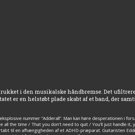
 trukket i den musikalske håndbremse. Det ufiltre
et er en helstøbt plade skabt af et band, der samti
å eksplosive nummer ”Adderall”. Man kan høre desperationen i for
all the time / That you don’t need to quit / You’ll just handle it,
ortabt til en afhængigheden af et ADHD-præparat. Guitaristen Edd