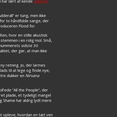
vi har lært at kende
gennem
derall” er tung, men ikke
or to håndfulde sange, der
roduceren Flood for.
en, hvor en stille akustisk
 stemmen i en rolig mol. Små,
å nummerets sidste 30
itet, der gør, at man ikke
y retning. Jo, der larmes
ds til at lege og finde nye,
nstre dukker en
Nirvana
ll’ede ”All the People”, der
ret plade, et tydeligt mangel
 og Shame har aldrig lydt mere
t opleve, hvordan en tæt ven