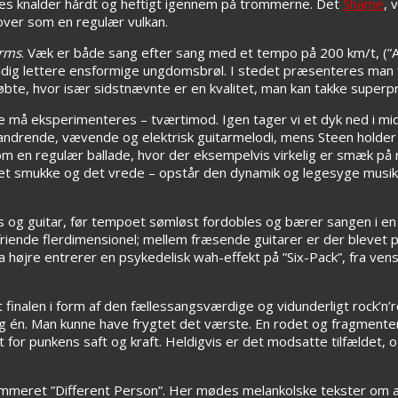
bes knalder hårdt og heftigt igennem på trommerne. Det
Shame
, 
ver som en regulær vulkan.
rms
. Væk er både sang efter sang med et tempo på 200 km/t, (”Ad
dig lettere ensformige ungdomsbrøl. I stedet præsenteres man f
bte, hvor især sidstnævnte er en kvalitet, man kan takke superp
 må eksperimenteres – tværtimod. Igen tager vi et dyk ned i midt
 vandrende, vævende og elektrisk guitarmelodi, mens Steen holder
 om en regulær ballade, hvor der eksempelvis virkelig er smæk p
et smukke og det vrede – opstår den dynamik og legesyge musikal
s og guitar, før tempoet sømløst fordobles og bærer sangen i en n
riende flerdimensionel; mellem fræsende guitarer er der blevet pla
fra højre entrerer en psykedelisk wah-effekt på ”Six-Pack”, fra ve
t finalen i form af den fællessangsværdige og vidunderligt rock’n’ro
ring én. Man kunne have frygtet det værste. En rodet og fragmente
et for punkens saft og kraft. Heldigvis er det modsatte tilfældet,
mmeret ”Different Person”. Her mødes melankolske tekster om a