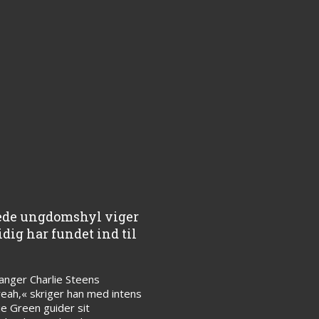
rede ungdomshyl viger
dig har fundet ind til
sanger Charlie Steens
 yeah,« skriger han med intens
ie Green guider sit