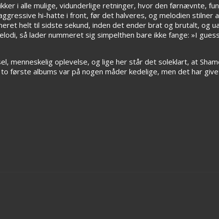
ker i alle mulige, vidunderlige retninger, hvor den førnævnte, fun
essive hi-hatte i front, før det halveres, og melodien stilner a
eret helt til sidste sekund, inden det ender brat og brutalt, og
i, så lader nummeret sig simpelthen bare ikke fange: »I guess y
, menneskelig oplevelse, og lige her står det soleklart, at Sham
 to første albums var på nogen måder kedelige, men det har give