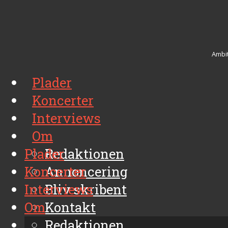
Ambit
Plader
Koncerter
Interviews
Om
Plader
Redaktionen
Koncerter
Annoncering
Interviews
Bliv skribent
Om
Kontakt
Arkiv
Redaktionen