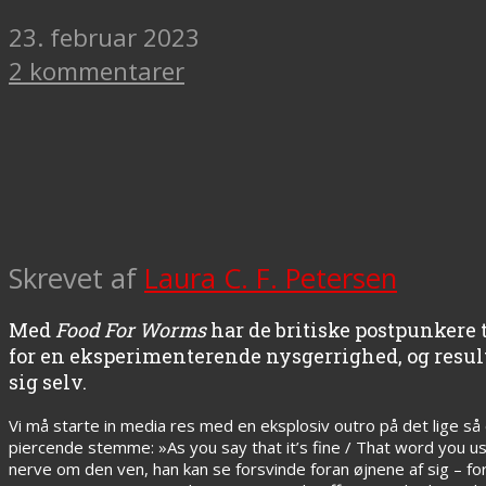
23. februar 2023
2 kommentarer
Skrevet af
Laura C. F. Petersen
Med
Food For Worms
har de britiske postpunkere
for en eksperimenterende nysgerrighed, og resultat
sig selv.
Vi må starte in media res med en eksplosiv outro på det lige s
piercende stemme: »As you say that it’s fine / That word you use 
nerve om den ven, han kan se forsvinde foran øjnene af sig – f