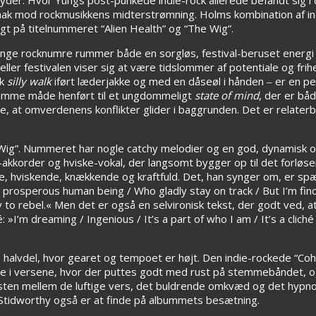
 hak mod rockmusikkens midterstrømning. Holms kombination af in
igt på titelnummeret “Alien Health” og “The Wig”.
ge rocknumre rummer både en sorgløs, festival-beruset energi 
er festivalen viser sig at være tidslommer af potentiale og frihe
sk
silly walk
iført læderjakke og med en dåseøl i hånden ‒ er en per
å samme måde henført til et ungdommeligt
state of mind
, der er bå
 at omverdenens konflikter glider i baggrunden. Det er relaterb
 Wig”. Nummeret har nogle catchy melodier og en god, dynamisk 
korder og hviske-vokal, der langsomt bygger op til det forløsen
nde, hviskende, knækkende og kraftfuld. Det, han synger om, er s
a prosperous human being / Who gladly stay on track / But I’m fin
y to rebel.« Men det er også en selvironisk tekst, der godt ved, 
: »I’m dreaming / Ingenious / It’s a part of who I am / It’s a cliché 
halvdel, hvor gearet og tempoet er højt. Den indie-rockede “Coh
e i versene, hvor der puttes godt med rust på stemmebåndet, og
sten mellem de luftige vers, det buldrende omkvæd og det hypno
 Stidworthy også er at finde på albummets besætning.