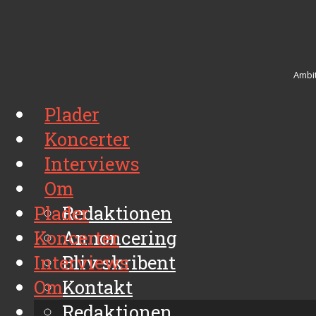
Ambit
Plader
Koncerter
Interviews
Om
Plader
Redaktionen
Koncerter
Annoncering
Interviews
Bliv skribent
Om
Kontakt
Arkiv
Redaktionen