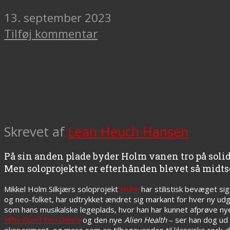
13. september 2023
Tilføj kommentar
Skrevet af
Lean Heuch Hansen
På sin anden plade byder Holm vanen tro på sol
Men soloprojektet er efterhånden blevet så midtsø
Mikkel Holm Silkjærs soloprojekt
Holm
har stilistisk bevæget si
og neo-folket, har udtrykket ændret sig markant for hver ny ud
som hans musikalske legeplads, hvor han har kunnet afprøve nye
Why Don’t You Dance
og den nye
Alien Health
‒ ser han dog ud t
eksperiment, og mere som en tilbagevenden til klassiske rock-