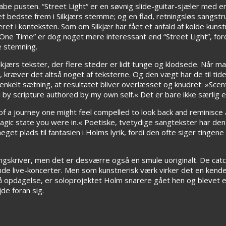
 pusten. “Street Light“ er en søvnig slide-guitar-sjæler med en 
det bedste frem i Silkjærs stemme; og en flad, retningsløs sangstru
t i konteksten. Som om Silkjær har fået et anfald af kolde kunst
ne Time” er dog noget mere interessant end “Street Light”, ford
 stemning.
ilkjærs tekster, der flere steder er lidt tunge og klodsede. Når m
et, kræver det altså noget af teksterne. Og den vægt har de til ti
enkelt sætning, at resultatet bliver overlæsset og knudret: »Sce
d by scripture authored by my own self.« Det er bare ikke særlig e
d of a journey one might feel compelled to look back and reminisc
ic state you were in.« Poetiske, tvetydige sangtekster har den fo
et plads til fantasien i Holms lyrik, fordi den ofte siger tingene 
angskriver, men det er desværre også en smule uoriginalt. De ca
nde live-koncerter. Men som kunstnerisk værk virker det en kende 
å opdagelse, er soloprojektet Holm snarere gået hen og blevet et u
de foran sig.