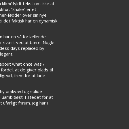
klichéfyldt tekst om ikke at
ktur. “Shake” er et
ner-fødder over sin nye
i det faktisk har en dynamisk
an har en så fortællende
der svært ved at bære. Nogle
ntless days replaced by
legant.
e about what once was /
rdel, at de giver plads til
ligeud, frem for at lade
tchy omkvæd og solide
uambitiøst. I stedet for at
farligt frirum. Jeg har i