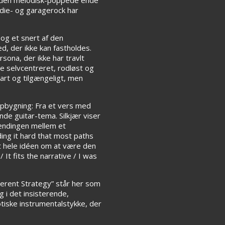
die- og garagerock har
og et snert af den
d, der ikke kan fastholdes.
sona, der ikke har travlt
de selvcentreret, rodløst og
art og tilgængeligt, men
opbygning: Fra et vers med
de guitar-tema. Silkjær viser
pændingen mellem et
ding it hard that most paths
at hele idéen om at være den
/ It fits the narrative / I was
erent Strategy” står her som
 i det insisterende,
tiske instrumentalstykke, der