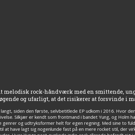
idt melodisk rock-håndværk med en smittende, u
gende og ufarligt, at det risikerer at forsvinde i
g langt, siden den første, selvbetitlede EP udkom i 2016. Hvor d
givelse. Silkjær er kendt som frontmand i bandet Yung, og Holm h
 genrer og udtryksformer helt for egen regning. Med sine to ful
il at have lagt sig nogenlunde fast på en mere rocket stil, der v
dyder. Hvor Yungs post-punkede indie-rock allerede befandt sig