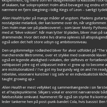
af skalaen, har soloprojektet Holm altså bevæget sig endnu et
nærmere en fjern slægtning i tidlig Kings of Leon ‒ særligt tydel
Alien Health
lyder på mange måder af ungdom. Pladens guitartun
nostalgiske melankoli, der kan komme over én, når ungdommen ell
Den Holm man ser på pladecoveret ‒ som laver Monty Python
med at “blive voksen”. Når man lytter til pladen, bliver man p
drømmende. Hvor det indre livs drama opleves så altopslugende,
også uden det helt store udsyn og ambitionsniveau.
Den ungdommelige rodløshed bliver for alvor udfoldet på “The
marcherende lilletromme, over et stykke med svævende klaver-ak
også en legende alsidighed i vokalen, der skiftevis er fortælle
veltilpasset ydre og et utilpasset indre: »I grew up to become 
are institutionalized / I’ve got my burgundy wig on and I’m read
rebelske, visionære kunstner i sig selv er en individualistisk kliché
taught growing up.«
Alien Health
er mest vellykket og sammenhængende i sin første 
et af højdepunkterne. Silkjærs vokal er enormt nærværende båd
følelsesfulde omkvæd. Nummeret får også sin styrke fra kontra
leder tankerne hen på post-punk-bandet Cola, hvis bassist Ben