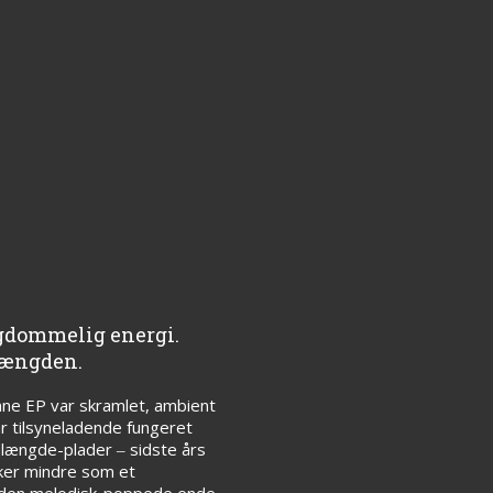
ngdommelig energi.
 mængden.
enne EP var skramlet, ambient
ar tilsyneladende fungeret
dlængde-plader ‒ sidste års
irker mindre som et
 i den melodisk-poppede ende