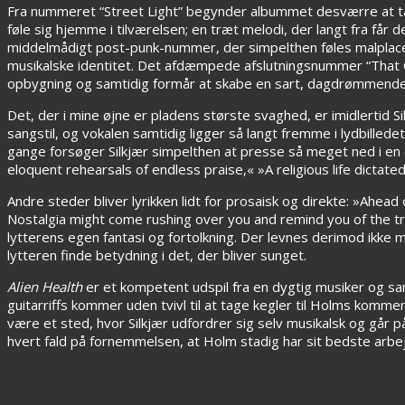
Fra nummeret “Street Light” begynder albummet desværre at tabe
føle sig hjemme i tilværelsen; en træt melodi, der langt fra får 
middelmådigt post-punk-nummer, der simpelthen føles malplacere
musikalske identitet. Det afdæmpede afslutningsnummer “That O
opbygning og samtidig formår at skabe en sart, dagdrømmende
Det, der i mine øjne er pladens største svaghed, er imidlertid S
sangstil, og vokalen samtidig ligger så langt fremme i lydbilled
gange forsøger Silkjær simpelthen at presse så meget ned i en 
eloquent rehearsals of endless praise,« »A religious life dictate
Andre steder bliver lyrikken lidt for prosaisk og direkte: »Ahea
Nostalgia might come rushing over you and remind you of the trag
lytterens egen fantasi og fortolkning. Der levnes derimod ikke meg
lytteren finde betydning i det, der bliver sunget.
Alien Health
er et kompetent udspil fra en dygtig musiker og s
guitarriffs kommer uden tvivl til at tage kegler til Holms komme
være et sted, hvor Silkjær udfordrer sig selv musikalsk og går p
hvert fald på fornemmelsen, at Holm stadig har sit bedste arbej