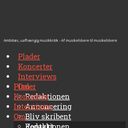
Ambitiøs, uafhængig musikkritik - Af musikelskere til musikelskere
Plader
Koncerter
Interviews
Plader
Om
Koncerter
Redaktionen
Interviews
Annoncering
Om
Bliv skribent
Kontakt
Redaktionen