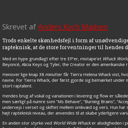
Skrevet af
Anders Koch Madsen
Trods enkelte skønhedsfejl i form af unødvendig
rapteknisk, at de store forventninger til hendes 
Med en hype grundlagt efter tre EP’er, mixtape’et
Whack Worl
Beyoncé, Alicia Keys og Tyler, the Creator er den amerikanske
Henover lige knap 38 minutter får Tierra Helena Whack vist, h
navne. For Tierra Whack, der først gjorde sig bemærket under na
stort raptalent.
Hendes brug af vokal og variationen i levering og flow er såled
men særligt på numre som ”Ms Behave”, ”Burning Brains”, ”Accepta
undervejs i verset og skiftet mellem omkvæd og vers. Hun har s
højt rapteknisk niveau, der anvendes til at skabe yderligere variat
En anden stor styrke ved
World Wide Whack
er alsidigheden i 