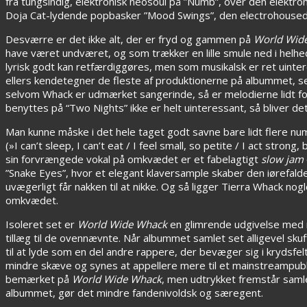
fra tungsindig, elektronisk neosoul på ”Numb”, over den elektr
Doja Cat-lydende popbasker ”Mood Swings”, den electrohousede
Desværre er det ikke alt, der er fryd og gammen på
World Wid
have været undværet, og som trækker en lille smule ned i helh
lyrisk godt kan retfærdiggøres, men som musikalsk er ret uinte
ellers kendetegner de fleste af produktionerne på albummet, selv
selvom Whack er udmærket sangerinde, så er melodierne lidt fo
benyttes på “Two Nights” ikke er helt uinteressant, så bliver de
Man kunne måske i det hele taget godt savne bare lidt flere num
(»I can’t sleep, I can’t eat / I feel small, so petite / I act stron
sin forvrængede vokal på omkvædet er et fabelagtigt
slow jam
”Snake Eyes”, hvor et elegant klaversample skaber den iørefal
uvægerligt får nakken til at nikke. Og så ligger Tierra Whack no
omkvædet.
Isoleret set er
World Wide Whack
en glimrende udgivelse med m
tillæg til de ovennævnte. Når albummet samlet set alligevel skuf
til at lyde som en del andre rappere, der bevæger sig i krydsfe
mindre skæve og synes at appellere mere til et mainstreampublik
bemærket på
World Wide Whack
, men udtrykket fremstår saml
albummet, gør det mindre fandenivoldsk og særegent.