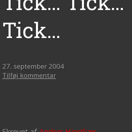
Tick… Tick…
Tick…
27. september 2004
Tilføj kommentar
Skrevet af
Anders Hjortkær