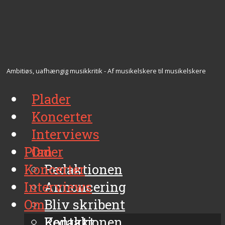
Ambitiøs, uafhængig musikkritik - Af musikelskere til musikelskere
Plader
Koncerter
Interviews
Plader
Om
Koncerter
Redaktionen
Interviews
Annoncering
Om
Bliv skribent
Kontakt
Redaktionen