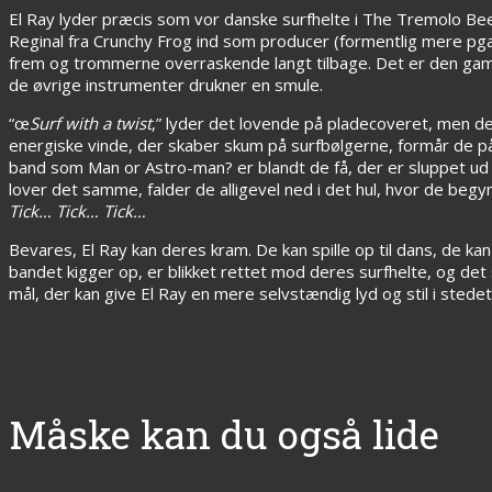
El Ray lyder præcis som vor danske surfhelte i The Tremolo B
Reginal fra Crunchy Frog ind som producer (formentlig mere pga. 
frem og trommerne overraskende langt tilbage. Det er den gamle 
de øvrige instrumenter drukner en smule.
“œ
Surf with a twist
,” lyder det lovende på pladecoveret, men d
energiske vinde, der skaber skum på surfbølgerne, formår de på i
band som Man or Astro-man? er blandt de få, der er sluppet ud 
lover det samme, falder de alligevel ned i det hul, hvor de begy
Tick… Tick… Tick…
Bevares, El Ray kan deres kram. De kan spille op til dans, de ka
bandet kigger op, er blikket rettet mod deres surfhelte, og de
mål, der kan give El Ray en mere selvstændig lyd og stil i stede
Måske kan du også lide