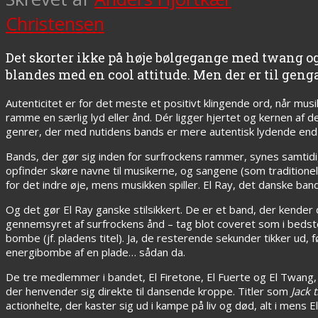
Christensen
Det skorter ikke på høje bølgegange med twang og
blandes med en cool attitude. Men der er til geng
Autenticitet er for det meste et positivt klingende ord, når mus
ramme en særlig lyd eller ånd. Dér ligger hjertet og kernen af d
genrer, der med nutidens bands er mere autentisk lydende end 
Bands, der gør sig inden for surfrockens rammer, synes samtidig 
opfinder skøre navne til musikerne, og sangene (som traditionelt 
for det indre øje, mens musikken spiller. El Ray, det danske ba
Og det gør El Ray ganske stilsikkert. De er et band, der kender
gennemsyret af surfrockens ånd – tag blot coveret som i bedste
bombe (jf. pladens titel). Ja, de resterende sekunder tikker ud
energibombe af en plade… sådan da.
De tre medlemmer i bandet, El Firetone, El Fuerte og El Twang
der henvender sig direkte til dansende kroppe. Titler som
Jack 
actionhelte, der kaster sig ud i kampe på liv og død, alt i mens