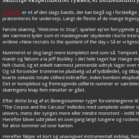
31Knots
er et af den slags bands, der kan begå sig i forskellige
præsenteres for undervejs. Langt de fleste af de mange leges
Første skæring, “Welcome to Stop”, sparker ep’en forrygende go
der nærmest lyder som et maskingevær skydende i korte interva
ordene »New recruits to the quotient of the day.« Så er vi liges
Nummeret er dog langt mere komplekst end som så. Tempoet sk
manér og følsom a la Jeff Buckley. I det hele taget har Haeg
helt i bund, og et enkelt nærmest jammende udtryk tager over m
Og så forsvinder trommerne pludselig ud af lydbilledet, og tilba
kvarte sekunds totale stilhed indtræffer, inden bomben ekspl
Det er komplekse og fremragende udførte nummer er særdeles f
skæringens knap fem minutter er gået.
Efter dette brag af et åbningsnummer ryger forventningerne til 
“The Corpse and the Carcass” indledes med samplede violiner o
univers, mens der synges mere eller mindre monotont – indtil H
Herefter bliver udtrykket en overgang langt tungere og rockende
for alvor kommer ud over kanten.
Herefter følger et kort og unavngivet instrumentalt indslag, h