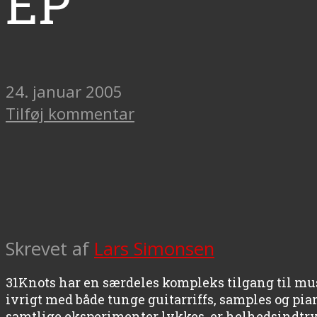
EP
24. januar 2005
Tilføj kommentar
Skrevet af
Lars Simonsen
31Knots har en særdeles kompleks tilgang til mus
ivrigt med både tunge guitarriffs, samples og pia
samtlige eksperimenter lykkes, er helhedsindtryk