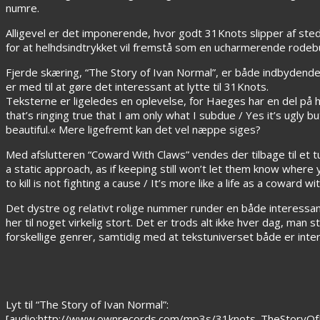
numre.
Alligevel er det imponerende, hvor godt 31Knots slipper af sted
for at helhdsindtrykket vil fremstå som en ucharmerende rodebu
Fjerde skæring, “The Story of Ivan Normal”, er både indbydende 
er med til at gøre det interessant at lytte til 31Knots.
Teksterne er ligeledes en oplevelse, for Haeges har en del på hj
that’s ringing true that I am only what I subdue / Yes it’s ugly b
beautiful.« Mere ligefremt kan det vel næppe siges?
Med afslutteren “Coward With Claws” vendes der tilbage til et 
a static approach, as if keeping still won’t let them know where 
to kill is not fighting a cause / It’s more like a life as a coward wi
Det dystre og relativt rolige nummer runder en både interessa
her til noget virkelig stort. Det er trods alt ikke hver dag, man
forskellige genrer, samtidig med at tekstuniverset både er in
Lyt til “The Story of Ivan Normal”:
[audio:http://www.ownrecords.com/mp3s/31knots_TheStoryOf