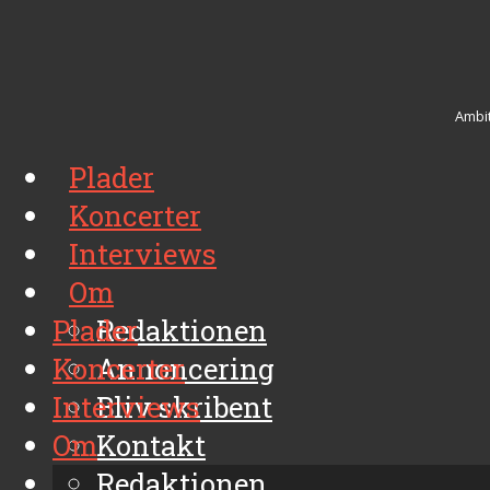
Ambit
Plader
Koncerter
Interviews
Om
Plader
Redaktionen
Koncerter
Annoncering
Interviews
Bliv skribent
Om
Kontakt
Arkiv
Redaktionen