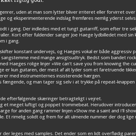
 genrer, uden at man som lytter bliver irriteret eller forvirret o
yge og eksperimenterende indslag fremføres nemlig yderst selvs
dt i gang. Der indledes med et tungt guitarriff, som efter tre s
ller. Kort efter fuldender sanger Joe Haege lydbilledet med si
om i gang.
ifter konstant undervejs, og Haeges vokal er både aggressiv p
e en sangstemme med mange ansigtsudtryk. Bedst som bandet roc
ed Haeges rolige linjer »We can’t save you from knowing the cur
ge er kun guitaren, der mest af alt lyder som et faretruende tikke
oderer med instrumenternes insisterende hærgen.
ængende, og man tager sig selv i at trykke på repeat-knappen a
de efterfølgende skæringer betragteligt i vejret.
g et meget luftigt og poppet trommebeat. Herudover introducere
arge for anden gang rammer linjen »Show me a saint and I’ll show
. Et rimelig solidt og frem for alt ulmende nummer der dog lige 
vor der leges med samples. Det ender som en lidt overflødig par