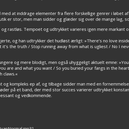
 med at inddrage elementer fra flere forskellige genrer i løbet a
tik er stor, men man sidder og glæder sig over de mange lag, so
og rastløs. Tempoet og udtrykket varieres igen mere markant og v
erte, og han udtrykker det hudløst ærligt: »There’s no love inside
ut it’s the truth / Stop running away from what is ugliest / No I ne
tungere og mere blodigt, men også uhyggeligt aktuelt emne: »You
you are and what you want / So you buried your fangs in the heart 
th claws.«
nt og kompleks ep af, og tilbage sidder man med en fornemmelse 
 støder på et band, der med stor succes varierer udtrykket konstan
teressant og vedkommende.
IvanNormal.mp3]