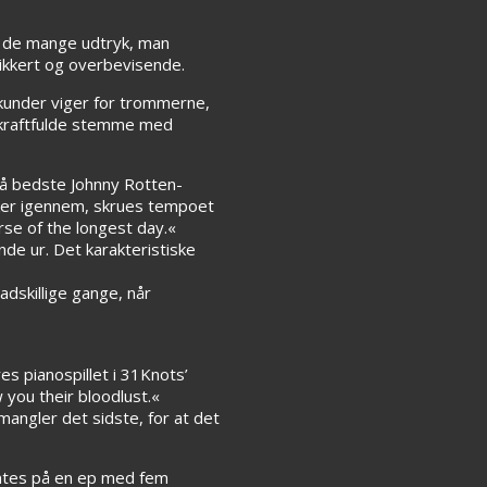
ver de mange udtryk, man
ikkert og overbevisende.
ekunder viger for trommerne,
n kraftfulde stemme med
å bedste Johnny Rotten-
ker igennem, skrues tempoet
se of the longest day.«
nde ur. Det karakteristiske
dskillige gange, når
s pianospillet i 31Knots’
 you their bloodlust.«
mangler det sidste, for at det
entes på en ep med fem