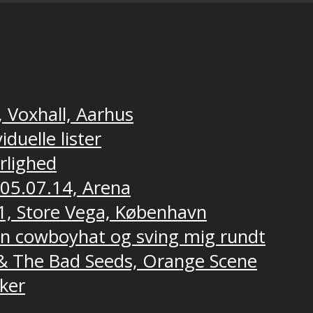
, Voxhall, Aarhus
duelle lister
ærlighed
 05.07.14, Arena
1, Store Vega, København
 en cowboyhat og sving mig rundt
e & The Bad Seeds, Orange Scene
ker