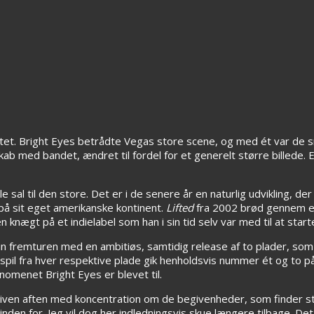
aritet. Bright Eyes betrådte Vegas store scene, og med ét var de 
ab med bandet, ændret til fordel for et generelt større billede. E
 sal til den store. Det er i de senere år en naturlig udvikling, der
å sit eget amerikanske kontinent.
Lifted
fra 2002 brød gennem 
 knægt på et indielabel som han i sin tid selv var med til at start
 sin fremturen med en ambitiøs, samtidig release af to plader, som
dspil fra hver respektive plade gik henholdsvis nummer ét og to p
nomenet Bright Eyes er blevet til.
given aften med koncentration om de begivenheder, som finder s
den for. Jeg vil dog her indledningsvis skue længere tilbage. Det