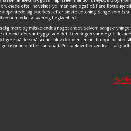
ruknede ofte i halvskidt lyd, men bød også på flere flotte øjebli
 indprintede sig stærkest efter sidste udtoning. Sange som
Lua,
n til en bemærkelsesværdig begivenhed.
ludselig mere og måske endda noget andet. Selvom sangskrivninge
 ikke et band, der var trygge ved det. Leveringen var meget ’deka
dligere på de små scener blev dekadencen holdt oppe af intensit
 lige i øjnene måtte skue opad. Perspektivet er ændret – på godt
Bedø