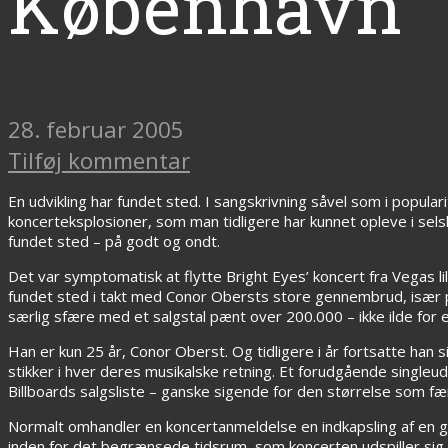
København
28. februar 2005
Tilføj kommentar
En udvikling har fundet sted. I sangskrivning såvel som i popul
koncerteksplosioner, som man tidligere har kunnet opleve i selsk
fundet sted – på godt og ondt.
Det var symptomatisk at flytte Bright Eyes’ koncert fra Vegas lille
fundet sted i takt med Conor Obersts store gennembrud, især p
særlig sfære med et salgstal pænt over 200.000 – ikke ilde for en
Han er kun 25 år, Conor Oberst. Og tidligere i år fortsatte han
stikker i hver deres musikalske retning. Et forudgående singleu
Billboards salgsliste – ganske sigende for den størrelse som fæ
Normalt omhandler en koncertanmeldelse en indkapsling af en 
inden for det begrænsede tidsrum, som koncerten udspiller sig in