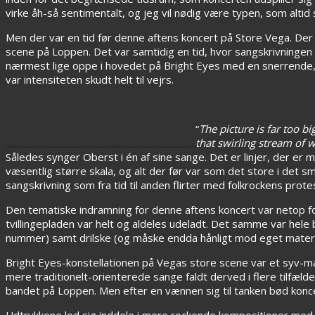
virke åh-så sentimentalt, og jeg vil nødig være typen, som alti
Men der var en tid før denne aftens koncert på Store Vega. De
scene på Loppen. Det var samtidig en tid, hvor sangskrivninge
nærmest lige oppe i hovedet på Bright Eyes med en snerrende,
var intensiteten skudt helt til vejrs.
“
The picture is far too b
that swirling stream of 
Således synger Oberst i én af sine sange. Det er linjer, der er 
væsentlig større skala, og alt der før var som det store i det
sangskrivning som fra tid til anden flirter med folkrockens prot
Den tematiske indramning for denne aftens koncert var netop f
tvillingepladen var helt og aldeles udeladt. Det samme var hele
nummer) samt drilske (og måske endda hånligt mod eget materia
Bright Eyes-konstellationen på Vegas store scene var et syv-ma
mere traditionelt-orienterede sange faldt derved i flere tilfæld
bandet på Loppen. Men efter en vænnen sig til tanken bød koncer
Udtrykkene lod sig inddele i mere rockende kompositioner med 