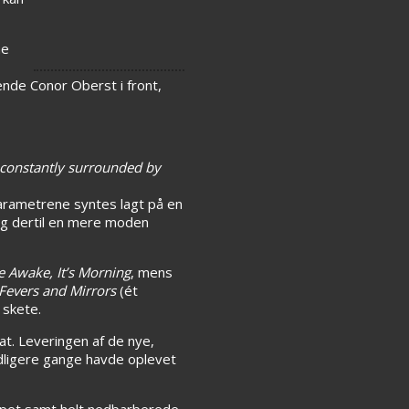
ne
nde Conor Oberst i front,
e constantly surrounded by
 Parametrene syntes lagt på en
læg dertil en mere moden
e Awake, It’s Morning
, mens
Fevers and Mirrors
(ét
 skete.
t. Leveringen af de nye,
tidligere gange havde oplevet
ompet samt helt nedbarberede