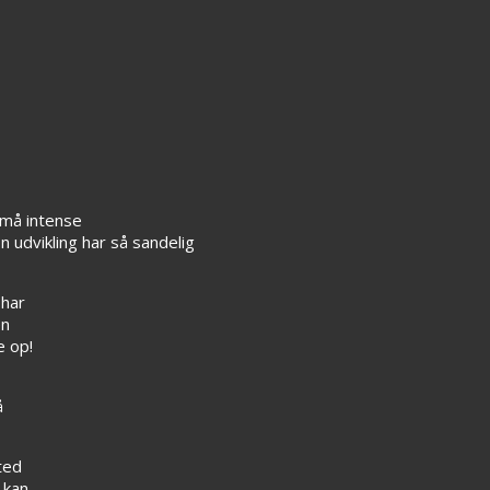
små intense
n udvikling har så sandelig
 har
en
e op!
å
ted
 kan