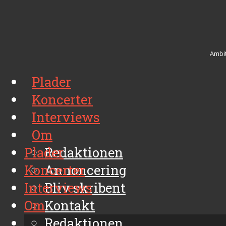
Ambit
Plader
Koncerter
Interviews
Om
Plader
Redaktionen
Koncerter
Annoncering
Interviews
Bliv skribent
Om
Kontakt
Arkiv
Redaktionen