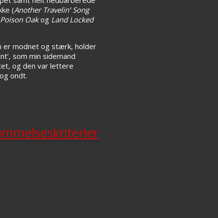
kke (
Another Travelin’ Song
 Poison Oak
og
Land Locked
n er modnet og stærk, holder
dent’, som min sidemand
et, og den var lettere
 og ondt.
mmelseskriterier