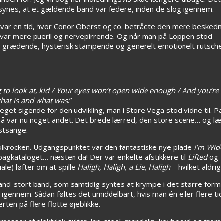
d synes, at et gældende band var federe, inden de slog igennem.
r var en tid, hvor Conor Oberst og co. betrådte den mere besked
n var mere pueril og nervepirrende. Og når man på Loppen stod
 grædende, hysterisk stampende og generelt emotionelt rutsche
ig to look at, kid / Your eyes won’t open wide enough / And you’r
what is and what was
.”
meget sigende for den udvikling, man i Store Vega stod vidne til.
 små var nu noget andet. Det brede lærred, den store scene… og 
estsange.
olkrocken. Udgangspunktet var den fantastiske nye plade
I’m Wid
 bagkataloget… næsten da! Der var enkelte afstikkere til
Lifted
og
le) løfter om at spille
Haligh, Haligh, a Lie, Haligh
– hvilket aldrig
nd-stort band, som samtidig syntes at krympe i det større forma
e igennem. Sådan føltes det umiddelbart, hvis man én eller flere 
ten på flere flotte øjeblikke.
masser af elektrisk guitar, lap-steel, mandolin, keyboard og tr