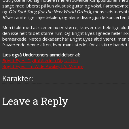
sange med Oberst på kun akustisk guitar og vokal. Førstnævnte d
og
Old Soul Song (for the New World Order)
), mens sidstnævnte
Blues
ramte lige i hjertekulen, og alene disse gjorde koncerte
Men i takt med at scenen nu er større, kræver det hele lige p
den ikke helt til det større rum. Og Bright Eyes lignede heller
bemærkede. Netop dekadent har Bright Eyes altid været, men ti
fraværende denne aften, hvor man i stedet for at stirre bandet
Læs også Undertoners anmeldelser af:
Bright Eyes: Digital Ash in a Digital Urn
Bright Eyes: I’m Wide Awake, It’s Morning
Karakter:
Leave a Reply