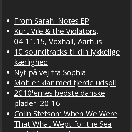
From Sarah: Notes EP
Kurt Vile & the Violators,
04.11.15, Voxhall, Aarhus
10 soundtracks til din lykkelige
kærlighed
Nyt på vej fra Sophia
Mob er klar med fjerde udspil
2010'ernes bedste danske
plader: 20-16
Colin Stetson: When We Were
That What Wept for the Sea