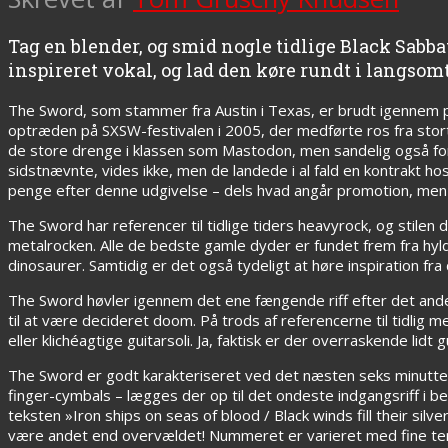
Tag en blender, og smid nogle tidlige Black Sabbat
inspireret vokal, og lad den køre rundt i langsom
The Sword, som stammer fra Austin i Texas, er brudt igennem
optræden på SXSW-festivalen i 2005, der medførte ros fra stor
de store drenge i klassen som Mastodon, men sandelig også fo
sidstnævnte, vides ikke, men de landede i al fald en kontrakt 
penge efter denne udgivelse – dels hvad angår promotion, men 
The Sword har referencer til tidlige tiders heavyrock, og stile
metalrocken. Alle de bedste gamle dyder er fundet frem fra hyld
dinosaurer. Samtidig er det også tydeligt at høre inspiration fr
The Sword høvler igennem det ene fængende riff efter det andet
til at være decideret doom. På trods af referencerne til tidlig
eller klichéagtige guitarsoli. Ja, faktisk er der overraskende lidt 
The Sword er godt karakteriseret ved det næsten seks minutter
finger-cymbals – lægges der op til det ondeste indgangsriff i b
teksten »Iron ships on seas of blood / Black winds fill their silve
være andet end overvældet! Nummeret er varieret med fine te