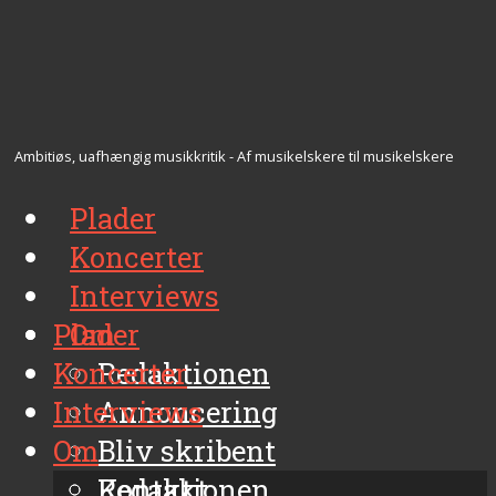
Ambitiøs, uafhængig musikkritik - Af musikelskere til musikelskere
Plader
Koncerter
Interviews
Plader
Om
Koncerter
Redaktionen
Interviews
Annoncering
Om
Bliv skribent
Kontakt
Redaktionen