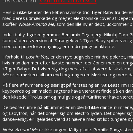
Hvis du ikke kender den københavnske trio Tiger Baby fra der
med deres udmærkede og meget elektroniske cover af Depec
skuffer.
Noise Around Me
, som den lille ny er døbt, udkommer 
Inde i baby-tigeren gemmer Benjamin Teglbjerg, Nikolaj Tarp Gre
som på deres version af “Strangelove”. Tiger Baby spiller venl
med computerforvrængning, er omdrejningspunkterne.
I forhold til
Lost in You
, er den nye udgivelse mindre poleret, mi
hvis man dømmer efter første nummer, der åbner med en omga
»Tiger Baby«. Det viser sig dog mest af alt at være falsk alarm,
Me
er et mørkere album end forgængeren. Mørkere og mere dan
På flere af numrene og særligt på førstesinglen “At Least I’m 
keyboards og sin melodi sagtens have været at finde på en dance
den kiksede “Prolusion” og muligvis også “Girlfriend” have været 
De bedre numre på albummet er imidlertid ikke dance-numrene, 
og Ladytron, når det drejer sig om electro-lyden. Det drejer sig
dansevenlig, er ligeledes værd at nævne med sit lidt tungere 
Noise Around Me
er ikke nogen dårlig plade. Pernille Pangs s