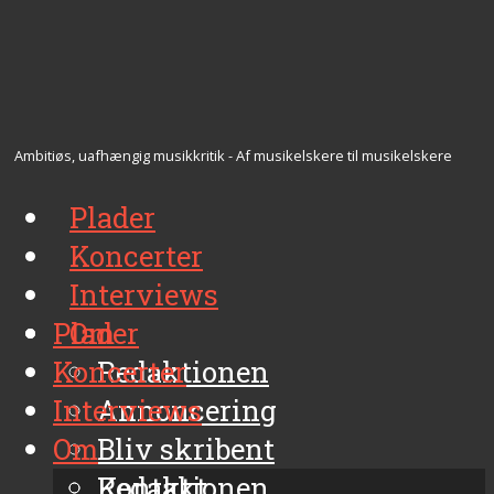
Ambitiøs, uafhængig musikkritik - Af musikelskere til musikelskere
Plader
Koncerter
Interviews
Plader
Om
Koncerter
Redaktionen
Interviews
Annoncering
Om
Bliv skribent
Kontakt
Redaktionen