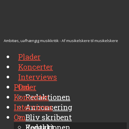
Ambitiøs, uafhængig musikkritik - Af musikelskere til musikelskere
Plader
Koncerter
Interviews
Plader
Om
Koncerter
Redaktionen
Interviews
Annoncering
Om
Bliv skribent
Kontakt
Redaktionen