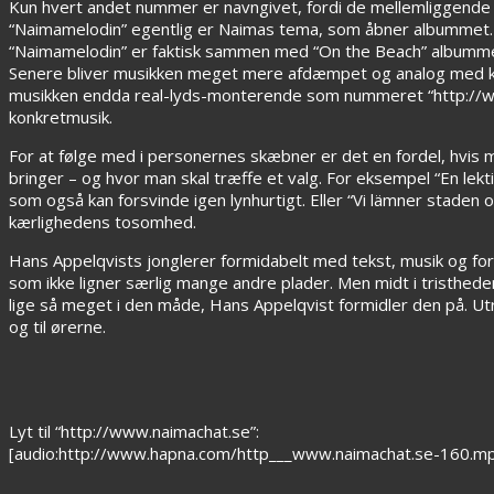
Kun hvert andet nummer er navngivet, fordi de mellemliggende 
“Naimamelodin” egentlig er Naimas tema, som åbner albummet. 
“Naimamelodin” er faktisk sammen med “On the Beach” album
Senere bliver musikken meget mere afdæmpet og analog med kla
musikken endda real-lyds-monterende som nummeret “http://www
konkretmusik.
For at følge med i personernes skæbner er det en fordel, hvis m
bringer – og hvor man skal træffe et valg. For eksempel “En le
som også kan forsvinde igen lynhurtigt. Eller “Vi lämner staden o
kærlighedens tosomhed.
Hans Appelqvists jonglerer formidabelt med tekst, musik og for
som ikke ligner særlig mange andre plader. Men midt i tristhed
lige så meget i den måde, Hans Appelqvist formidler den på. Utro
og til ørerne.
Lyt til “http://www.naimachat.se”:
[audio:http://www.hapna.com/http___www.naimachat.se-160.m