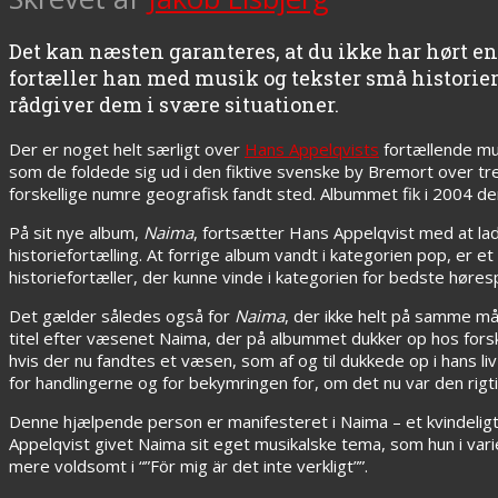
Det kan næsten garanteres, at du ikke har hørt e
fortæller han med musik og tekster små historier 
rådgiver dem i svære situationer.
Der er noget helt særligt over
Hans Appelqvists
fortællende mus
som de foldede sig ud i den fiktive svenske by Bremort over t
forskellige numre geografisk fandt sted. Albummet fik i 2004 de
På sit nye album,
Naima
, fortsætter Hans Appelqvist med at la
historiefortælling. At forrige album vandt i kategorien pop, er 
historiefortæller, der kunne vinde i kategorien for bedste høresp
Det gælder således også for
Naima
, der ikke helt på samme m
titel efter væsenet Naima, der på albummet dukker op hos forsk
hvis der nu fandtes et væsen, som af og til dukkede op i hans liv
for handlingerne og for bekymringen for, om det nu var den rigti
Denne hjælpende person er manifesteret i Naima – et kvindeli
Appelqvist givet Naima sit eget musikalske tema, som hun i var
mere voldsomt i “”För mig är det inte verkligt””.