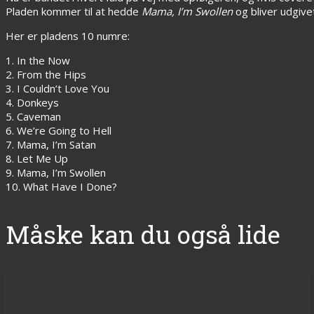
Pladen kommer til at hedde
Mama, I’m Swollen
og bliver udgive
Her er pladens 10 numre:
1. In the Now
2. From the Hips
3. I Couldn’t Love You
4. Donkeys
5. Caveman
6. We’re Going to Hell
7. Mama, I’m Satan
8. Let Me Up
9. Mama, I’m Swollen
10. What Have I Done?
Måske kan du også lide