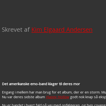
Skrevet af
Kim Elgaard Andersen
Det amerikanske emo-band klager til deres mor
Engang i mellem har man brug for et album, der er en storm. Musi
Nu var deres sidste album
Happy Hollow
godt nok knap så eksp
Nu er bandet i hvert fald på vej med opfølgeren, og hvis coveret,