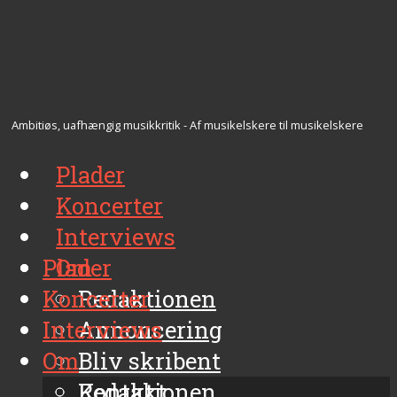
Ambitiøs, uafhængig musikkritik - Af musikelskere til musikelskere
Plader
Koncerter
Interviews
Plader
Om
Koncerter
Redaktionen
Interviews
Annoncering
Om
Bliv skribent
Kontakt
Redaktionen